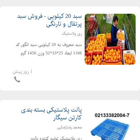
سبد 20 کیلویی - فروش سبد
پرتقال و نارنگی
ری پلاستیک
سبد معروف به 20 کیلویی سبد انگور کد
1166 ابعاد 25*33*52 وزن 1450 گرم
مناسب برای حمل : سبد پرتقال و
مرکبات،سبد ماست دبه ای،سبد خرما،
1 روز پیش
سبد ماهی و سبد میگو،سبد مرغ
کشتاری،سبد مصارف صنعتی و غیره د...
پالت پلاستیکی بسته بندی
کارتن سیگار
محمد رضارضایی
ری پلاستیک تولید کننده پالت