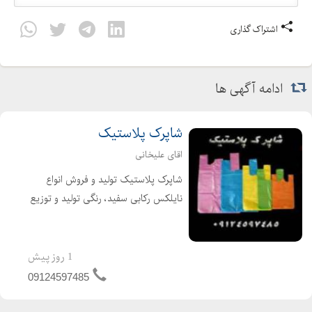
اشتراک گذاری
ادامه آگهی ها
شاپرک پلاستیک
اقای علیخانی
شاپرک پلاستیک تولید و فروش انواع
نایلکس رکابی سفید، رنگی تولید و توزیع
کننده انواع نایلکس تولید نایلکس سفید
ورنگی انواع سایزهای سفارشی در صورت
تمایل با ارائه فاکتور رسمی ارزش افزوده
1 روز پیش
برا...
09124597485