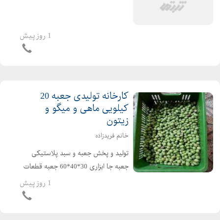
و رنگی رکابی ،فریزری ،نانی ونایلکس
دسته دار نایلکس ها تماما درجه یک بوده
و مناسب برای استفاده در سوپرمارکت،
1 روز پیش
فروشگاههای م...
کارخانه تولیدی جعبه 20
کیلویی ماهی و میگو و
زیتون
خانم فریدزاده
تولید و پخش جعبه و سبد پلاستیکی
جعبه جا ابزاری 30*40*60 جعبه قطعات
30*40*60 سبد حمل قطعات / سبد
1 روز پیش
کشمشی /سبد پلاستیکی سبزی /سبد
مرغ کشته/سبد پلاستیکی ماهی/سبد
ماکارانی/ سبد پلاستیکی شیر ارس...