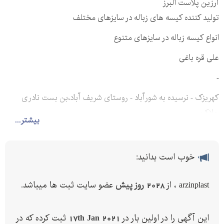
آرزین پلاست البرز
تولید کننده کیسه های زباله در سایزهای مختلف
انواع کیسه زباله در سایزهای متنوع
علی قره باغی
-
کهریزک - نرسیده به شورآباد - روستای شریف آباد،بن بست نادری
،پلاک
بیشتر...
خوب است بدانید:
arzinplast ، از
2028 روز پیش
عضو سایت ثبت ها میباشد.
این آگهی را در اولین بار در
17th Jan 2021
ثبت کرده که در