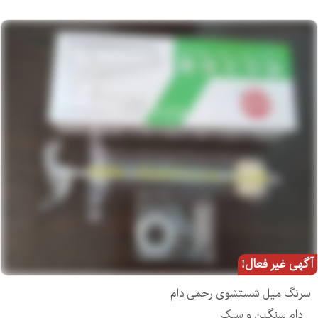
آگهی غیر فعال!
سرنگ میل شستشوی رحمی دام
_ دام سنگین و سبک