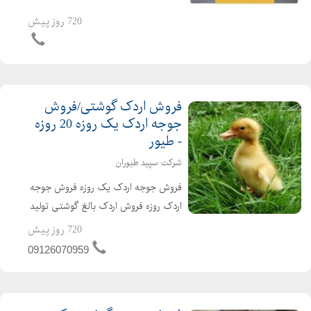
کیفیت فروش مرغ بومی یک روزه به
720 روز پیش
صورت عمده و خرده بهترین قیمت جوجه
یکروزه راس 308 را از ما د...
فروش اردک گوشتی/فروش
جوجه اردک یک روزه 20 روزه
- طیور
شرکت سپید طیوران
فروش جوجه اردک یک روزه فروش جوجه
اردک روزه فروش اردک بالغ گوشتی تولید
کننده ی جوجه اردک از یک روزه تا بالغ
720 روز پیش
فروش اردک گوشتی عمده ای و خرده ای
09126070959
اردک محلی اردک پکنی اردک پکینی
تحویل ساعته به تم...