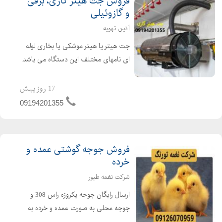
فروش جت هیتر گازی، برقی
و گازوئیلی
آذین تهویه
جت هیتر یا هیتر موشکی یا بخاری لوله
ای نامهای مختلف این دستگاه می باشد.
جت هیتر یک وسیله گرمایشی عالی برای
گرم کردن سالن های تولید ، دامداری ها،
17 روز پیش
مرغداری ها و گلخانه ها می باشد. از جت
09194201355
هیتر در امکن...
فروش جوجه گوشتی عمده و
خرده
شرکت نغمه طیور
ارسال رایگان جوجه یکروزه راس 308 و
جوجه محلی به صورت عمده و خرده به
سراسر کشور جوجه یکروزه راس 308 با