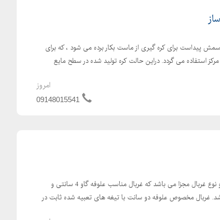
ساز
اسمش پیداست برای کره گیری از ماست بکار برده می شود ، که برای
ز مرکز استفاده می گردد. دراین حالت کره تولید شده در سطح مایع
امروز
09148015541
علوفه خردکن دامداری دارای دو نوع غربال مجزا می باشد که غربال مناسب علوفه گاو 4 سانتی و
سانتی می باشد. غربال مخصوص علوفه دو سانت با تیغه های تعبیه شده ثابت در