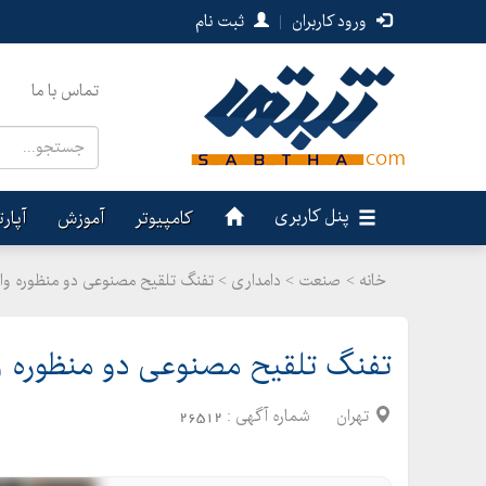
ورود کاربران
|
ثبت نام
تماس با ما
پنل کاربری
کامپیوتر
آموزش
آپار
خانه >
صنعت
>
دامداری > تفنگ تلقیح مصنوعی دو منظوره وا
تفنگ تلقیح مصنوعی دو منظوره و
تهران
شماره آگهی :
26512