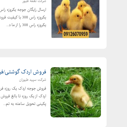
شرکت نغمه طیور
یکروزه راس 308 
یکروزه راس 308 را از ما د...
فروش اردک گوشتی/فروش جوج
شرکت سپید طیوران
فروش جوجه اردک یک روزه فرو
اردک از یک روزه تا بالغ فرو
پکینی تحویل ساعته به تم...