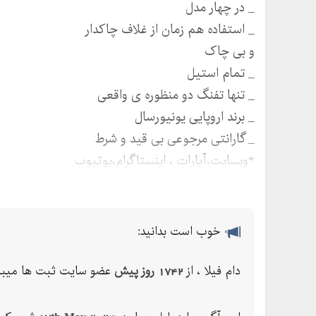
_ در چهار مدل
_ استفاده هم زمان از غلاف چاکدار
و بی چاک
_ تمام استیل
_ تنها تفنگ دو منظوره ی واقعی
_ برند اروپایی یونیورسال
_ گارانتی مرجوعی بی قید و شرط
*وبسایت،آپارات ، اینستاگرام،یوتیوب
با سرچ کلمه damfila
خوب است بدانید:
دام فیلا ، از
1742 روز پیش
عضو سایت ثبت ها میبا