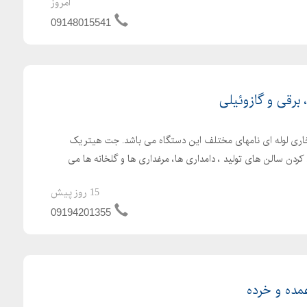
امروز
09148015541
رقی و گازوئیلی
اری لوله ای نامهای مختلف این دستگاه می باشد. جت هیتر یک
کردن سالن های تولید ، دامداری ها، مرغداری ها و گلخانه ها می
15 روز پیش
09194201355
ده و خرده