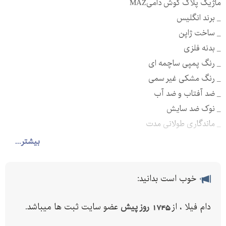
ماژیک پلاک گوش دامیMAZ
_ برند انگلیس
_ ساخت ژاپن
_ بدنه فلزی
_ رنگ پمپی ساچمه ای
_ رنگ مشکی غیر سمی
_ ضد آفتاب و ضد آب
_ نوک ضد سایش
_ ماندگاری طولانی مدت
( مادامالعمر)
بیشتر...
خوب است بدانید:
دام فیلا ، از
1745 روز پیش
عضو سایت ثبت ها میباشد.