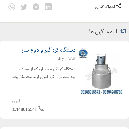
اشتراک گذاری
ادامه آگهی ها
دستگاه کره گیر و دوغ ساز
shayan kala1
دستگاه کره گیر همانطور که از اسمش
پیداست برای کره گیری از ماست بکار برده
می شود ، که برای تهیه کره از فرایند
همزن گریز از مرکز استفاده می گردد. دراین
حالت کره تولید شده در سطح مایع
امروز
مخلوط شده و بحال...
09148015541