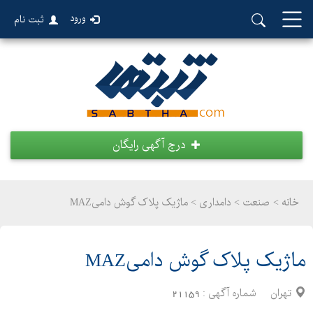
ورود
ثبت نام
درج آگهی رایگان
خانه >
صنعت
>
دامداری > ماژیک پلاک گوش دامیMAZ
ماژیک پلاک گوش دامیMAZ
تهران
شماره آگهی :
21159