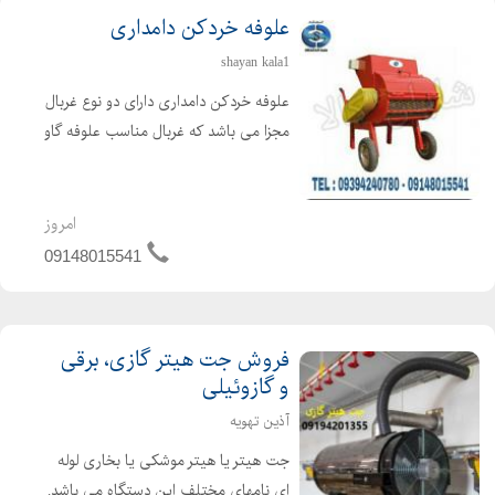
علوفه خردکن دامداری
shayan kala1
علوفه خردکن دامداری دارای دو نوع غربال
مجزا می باشد که غربال مناسب علوفه گاو
4 سانتی و علوفه گوسفند 2 سانتی می
باشد. غربال مخصوص علوفه دو سانت با
تیغه های تعبیه شده ثابت در بدنه و تیغه
امروز
های مورب و ...
09148015541
فروش جت هیتر گازی، برقی
و گازوئیلی
آذین تهویه
جت هیتر یا هیتر موشکی یا بخاری لوله
ای نامهای مختلف این دستگاه می باشد.