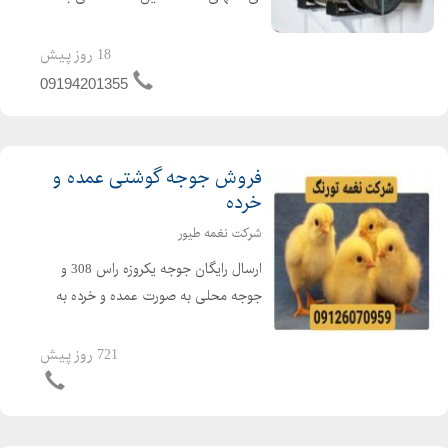
جت هیتر یک وسیله گرمایشی عالی برای
گرم کردن سالن های تولید ، دامداری ها،
18 روز پیش
مرغداری ها و گلخانه ها می باشد. از جت
09194201355
هیتر در امکن...
فروش جوجه گوشتی عمده و
خرده
شرکت نغمه طیور
ارسال رایگان جوجه یکروزه راس 308 و
جوجه محلی به صورت عمده و خرده به
سراسر کشور جوجه یکروزه راس 308 با
کیفیت فروش مرغ بومی یک روزه به
721 روز پیش
صورت عمده و خرده بهترین قیمت جوجه
یکروزه راس 308 را از ما د...