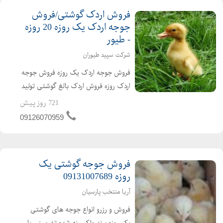
فروش اردک گوشتی/فروش
جوجه اردک یک روزه 20 روزه
- طیور
شرکت سپید طیوران
فروش جوجه اردک یک روزه فروش جوجه
اردک روزه فروش اردک بالغ گوشتی تولید
کننده ی جوجه اردک از یک روزه تا بالغ
721 روز پیش
فروش اردک گوشتی عمده ای و خرده ای
09126070959
اردک محلی اردک پکنی اردک پکینی
تحویل ساعته به تم...
فروش جوجه گوشتی یک
روزه 09131007689
آریا منتخب پارسیان
فروش و رزرو انواع جوجه های گوشتی