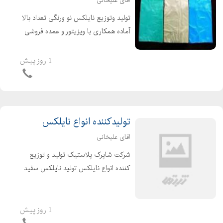
اقای علیخانی
تولید وتوزیع نایلکس نو ورنگی تعداد بالا
آماده همکاری با ویزیتور و عمده فروشی
ها در صورت تمایل با ارائه فاکتور رسمی
ارزش افزوده برای شرکت ها ونهادها و
1 روز پیش
اشخاص حقیقی وحقوقی
تولیدکننده انواع نایلکس
اقای علیخانی
شرکت شاپرک پلاستیک تولید و توزیع
کننده انواع نایلکس تولید نایلکس سفید
و رنگی رکابی ،فریزری ،نانی ونایلکس
دسته دار نایلکس ها تماما درجه یک بوده
و مناسب برای استفاده در سوپرمارکت،
1 روز پیش
فروشگاههای م...