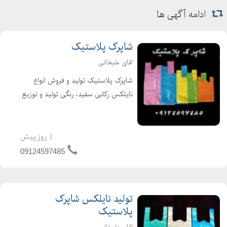
ادامه آگهی ها
شاپرک پلاستیک
اقای علیخانی
شاپرک پلاستیک تولید و فروش انواع
نایلکس رکابی سفید، رنگی تولید و توزیع
کننده انواع نایلکس تولید نایلکس سفید
ورنگی انواع سایزهای سفارشی در صورت
تمایل با ارائه فاکتور رسمی ارزش افزوده
1 روز پیش
برا...
09124597485
تولید نایلکس شاپرک
پلاستیک