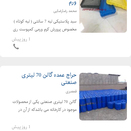
ورم
محمد رضارضایی
سبد پلاستیکی لبه 7 سانتی ( لبه کوتاه )
مخصوص پرورش کرم ورمی کمپوست ری
پلاستیک تنها تولید کننده سبدهای لبه
1 روز پیش
کوتاه 7 سانتی مخصوص پرورش کرم میل
ورم و ورمی کمپوست و .... ...
حراج عمده گالن 70 لیتری
صنعتی
قمصری
گالن 70 لیتری صنعتی یکی از محصولات
موجود در کارخانه می باشدکه از آن در
کارخانه ها استفاده می شود. این گالن
ظرفیت 70 لیتر را دارد و در برابر نورخورشید
1 روز پیش