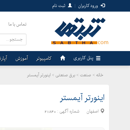
ورود کاربران
|
ثبت نام
تماس با ما
پنل کاربری
کامپیوتر
آموزش
آپار
خانه >
صنعت
>
برق صنعتی > اینورتر آیمستر
اینورتر آیمستر
اصفهان
شماره آگهی :
21840