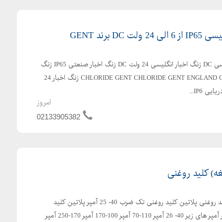
D برند GENT
فروش زنگ اخبار 24 ولت دی سی DC زنگ اخبار انگلیسی 24 ولت DC زنگ اخبار صنعتی IP65 زنگ
اخبار CHLORIDE GENT CHLORIDE GENT ENGLAND CHLORIDE GENT BELL زنگ اخبار 24
IP6...
امروز
02133905382
ه) کلید روغنی
فروش انواع پلاتین یا تیغه کلید روغنی پلاتین کلید روغنی تک ضرب 40- 25 آمپر پلاتین کلید
روغنی دو ضرب ستاره مثلث در آمپر های زیر 40- 26 آمپر 110-70 آمپر 100-170 آمپر 170-250 آمپر