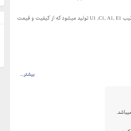
اینورتر های آیمستر در سری ها سبک و سنگین به ترتیب U1 ,C1, A1, E1 تولید میشود که از کیفیت و قیمت
ل
بیشتر...
یباشد.