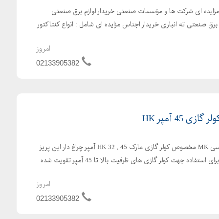
 مزایده ای شرکت ها و مؤسسات صنعتی خریدار لوازم برق صنعتی
م برق صنعتی ته انباری خریدار اجناس مزایده ای شامل : انواع کنتاکتور
امروز
02133905382
 45 آمپر HK
فروش پریز کلید دار طرح انگلیسی MK مخصوص کولر گازی مارک HK 32 , 45 آمپر چراغ دار این پریز
طرح MK های 15 آمپر است و برای استفاده جهت کولر گازی های ظرفیت بالا تا 45 آمپر تقویت شده
امروز
02133905382