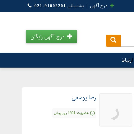
درج آگهی
|
پشتیبانی
021-91002201
درج آگهی رایگان
.
ارتباط
رضا یوسفی
ر
عضویت:
1694 روز پیش