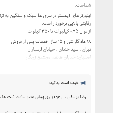
شماست.
رقابتی بالایی برخوردار است.
از توان ۰.۷۵ کیلیوات تا ۳۵۰ کیلوات
۱۸ ماه گارانتی و ۱۵ سال خدمات پس از فروش
تهران : سید خندان ، خیابان ارسباران
اصفهان: خیابان هاتف، مجتمع زرنگار
ارسال مستقیم از تهران به سراسر کشور
شماره تماس:
خوب است بدانید:
۰۲۱-۹۱۶۹۳۸۷۱
۰۹۱۳۵۶۰۵۳۲۳
رضا یوسفی ، از
1694 روز پیش
عضو سایت ثبت ها م
۰۳۱-۳۲۲۳۳۶۴۸
وب‌سایت:artainverter.com