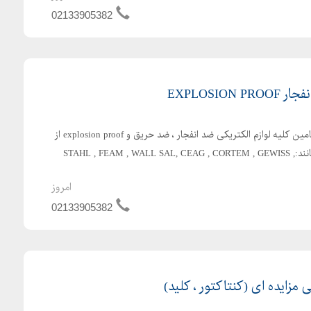
02133905382
EXPLOSIO
ضدانفجار(لوازم برقی ) تهیه و تامین کلیه لوازم الکتریکی ضد انفجار ، ضد حریق و explosion proof از
معتبرترین کمپانی های دنیا مانند:STAHL , FEAM , WALL SAL, CEAG , CORTEM , GEWISS ,
امروز
02133905382
 مزایده ای (کنتاکتور ، کلید)