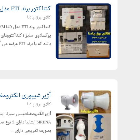
کنتاکتور برند ETI مدل CNM140 قدرت 160 آمپر
کالای برق پادنا
باشد که با برند ETI عرضه می گردد. ک...
آژیر شیپوری الکترومغناطیسی سیرنا RENA
کالای برق پادنا
SIRENA ای
بصورت تدریجی دارای ...