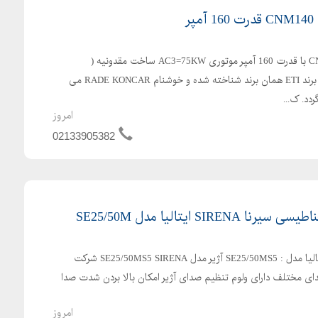
کنتاکتور برند ETI مدل CNM140 با قدرت 160 آمپر موتوری AC3=75KW ساخت مقدونیه (
یوگسلاوی سابق) کنتاکتورهای برند ETI همان برند شناخته شده و خوشنام RADE KONCAR می
امروز
02133905382
SI ایتالیا مدل SE25/50M
آژیر الکترومغناطیسی سیرنا ایتالیا مدل : SE25/50MS5 آژیر مدل SE25/50MS5 SIRENA شرکت
تالیا دارای 5 نوع صدای مختلف دارای ولوم تنظیم صدای آژیر امکان بالا بردن شدت صدا
امروز