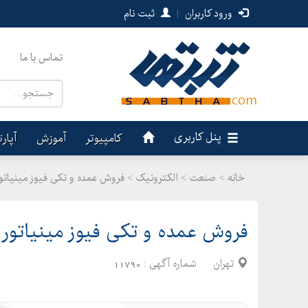
ورود کاربران
|
ثبت نام
تماس با ما
پنل کاربری
کامپیوتر
آموزش
آپار
خانه >
صنعت
>
الکترونیک > فروش عمده و تکی فیوز مینیاتور
فروش عمده و تکی فیوز مینیاتوری 
تهران
شماره آگهی :
11790