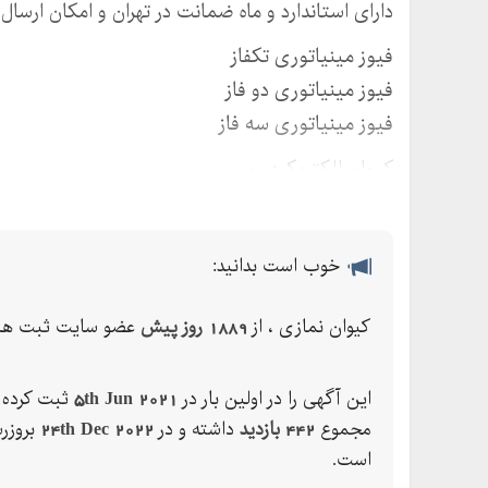
دارای استاندارد و ماه ضمانت در تهران و امکان ارسال
فیوز مینیاتوری تکفاز
فیوز مینیاتوری دو فاز
فیوز مینیاتوری سه فاز
کیوان الکتریک: - -
خوب است بدانید:
کیوان نمازی ، از
1889 روز پیش
عضو سایت ثبت ها 
این آگهی را در اولین بار در
5th Jun 2021
ثبت کرده ک
مجموع
442 بازدید
داشته و در
24th Dec 2022
بروزر
است.