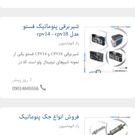
اتومات توری های فیلت...
شیر برقی پنوماتیک فستو
مدل cpv14 - cpv18
راد اتوماسیون
شیر برقی CPV18 و CPV14 فستو یکی از
نمونه شیرهای ترمینال ولو است که در
دیاگرام های حرکتی متفاوت و با سایز ۱/۴
موجود می باشد. عملکرد های شیر برقی :
3 روز پیش
۲/۲ اوپن و کلوز، ۳/۲ اوپن و کلوز، ۵/۲
09014845556
تک سیگنال،...
فروش انواع جک پنوماتیک
راد اتوماسیون