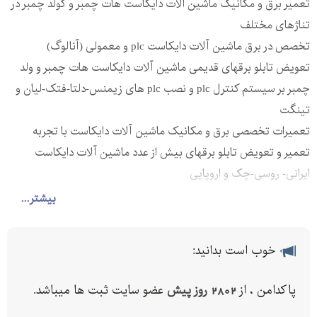
تعمیر برق و مکانیک ماشین الات دایکاست هات چمبر و کولد چمبر در
تناژهای مختلف
تخصص در برق ماشین آلات دایکاست plc و معمولی (آنالوگ)
تعویض تابلو برقهای قدیمی ماشین آلات دایکاست هات چمبر و ولد
چمبر بر سیستم کنترل plc و نصب plc های زیمنس-دلتا-فتک-لیان و
تینگت
تعمیرات تخصصی برق و مکانیک ماشین آلات دایکاست با تجربه
تعمیر و تعویض تابلو برقهای بیش از عدد ماشین آلات دایکاست
ایرانی- روسی-چک و اروپایی
ارائه ی خدمات به تمام نقاط کشور
بیشتر...
ارتباط با ما:
خوب است بدانید:
شماره های تماس:
پاکدامن ، از
2802 روز پیش
عضو سایت ثبت ها میباشد.