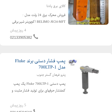
کالای برق پادنا
فروش محرک برق 24 ولت مدل :
BELIMO AV24-MFT اکچویتر شیر برقی
صنعتی ساخت شرکت BELIMO سوئیس
4 روز پیش
02133905382
پمپ فشار دستی برند Fluke
مدل 700LTP-1
پترو فرهان گستر جنوب
پمپ دستی Fluke 700LTP-1 یک پمپ
کمفشار حرفهای برای تولید فشار مثبت و
خلا جهت کالیبراسیون تجهیزات ابزار دقیق
است. این مدل بهطور ویژه برای تست
5 روز پیش
ترانسمیترها، سوئیچهای فشار و گیجهای