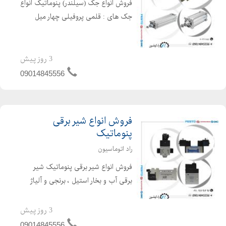
فروش انواع جک (سیلندر) پنوماتیک انواع
جک های : قلمی پروفیلی چهار میل
کامپکت روتاری رادلس کشویی جک
راهنمادار برندهای اروپایی و چینی فستو
نورگرن رکسروت بوش SMC ایرکنترل
3 روز پیش
LMC شاکو تع...
09014845556
فروش انواع شیر برقی
پنوماتیک
راد اتوماسیون
فروش انواع شیر برقی پنوماتیک شیر
برقی آب و بخار استیل ، برنجی و آلیاژ
شیربرقی 2/2-3/2-5/2-5/3 نرمالی کلوز-
نورمالی اوپن سایز های 1/8-1/4-1/2-3/4-
3 روز پیش
1اینچ تک بوبین و دو بوبین برندهای
09014845556