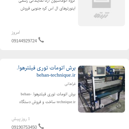
گروه اتوماسیون آرکا نمایندگی رسمی
اینورترهای ال اس کره جنوبی فروش
اینورتر LS (اینورتر LS) فروش اینورتر ال
اس کره (اینورتر ال جی سابق)، که در انواع
مدل های ذیل ارائه می شوند و کاربردهای
امروز
متنوعی...
09144929724
برش اتومات توری فیلترهوا.
behan-technique.ir
فراهانی
برش اتومات توری فیلترهوا. behan-
technique.ir ساخت و فروش دستگاه
برش اتومات توری فیلتر هوا. قابل توجه
تولید کنندگان فیلترهوا سبک وسنگین ،
1 روز پیش
گروه صنعتی بهان تکنیک ،دستگاه برش
09190753450