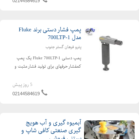
02144584619
کمفشار طراحی ...
پمپ فشار دستی برند Fluke
مدل 700LTP-1
پترو فرهان گستر جنوب
پمپ دستی Fluke 700LTP-1 یک پمپ
کمفشار حرفهای برای تولید فشار مثبت و
خلا جهت کالیبراسیون تجهیزات ابزار دقیق
است. این مدل بهطور ویژه برای تست
5 روز پیش
ترانسمیترها، سوئیچهای فشار و گیجهای
02144584619
کمفشار طراحی ...
آبمیوه گیری و آب هویج
گیری صنعتی کافی شاپ و
بستنی فروشی