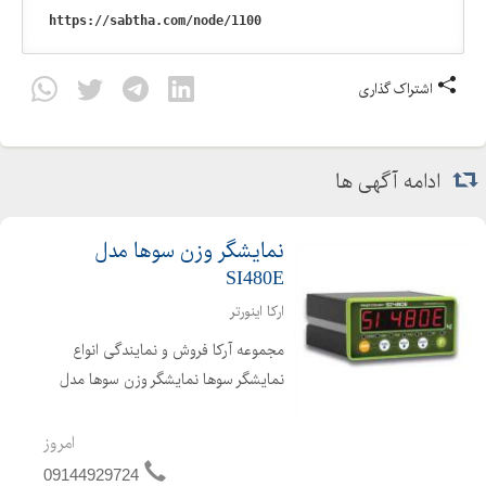
اشتراک گذاری
ادامه آگهی ها
نمایشگر وزن سوها مدل
SI480E
ارکا اینورتر
مجموعه آرکا فروش و نمایندگی انواع
نمایشگر سوها نمایشگر وزن سوها مدل
SI480E یک نمایشگر وزن ساده بوده و
فاقد رله خروجی جهت پروسه های کنترلی
امروز
می باشد. این نمایشگر دارای پورت سریال
09144929724