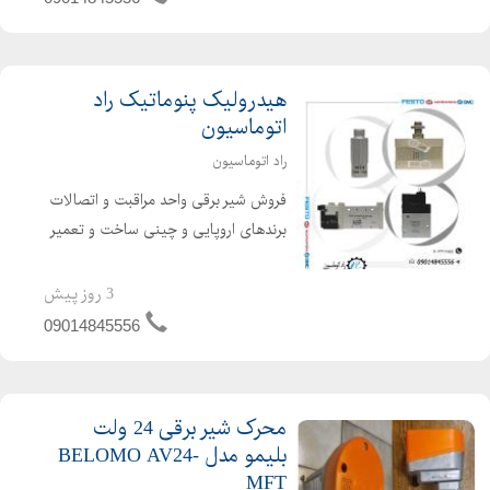
اروپایی و چی...
هیدرولیک پنوماتیک راد
اتوماسیون
راد اتوماسیون
فروش شیر برقی واحد مراقبت و اتصالات
برندهای اروپایی و چینی ساخت و تعمیر
انواع جک و شیر برقی پنوماتیک فروش
انواع کیت های تعمیری جک و شیر برقی
3 روز پیش
پنوماتیک
09014845556
محرک شیر برقی 24 ولت
بلیمو مدل BELOMO AV24-
MFT