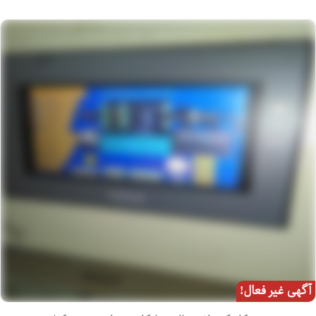
آگهی غیر فعال!