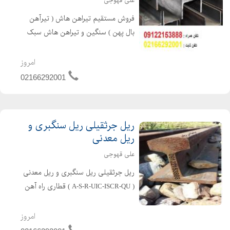
علی قهوجی
فروش مستقیم تیراهن هاش ( تیرآهن
بال پهن ) سنگین و تیراهن هاش سبک
اروپایی & HEA & HEB ) , در انواع
سایزها با گواهینامه کیفیت ( سرتیفیکیت
امروز
هاش ) محصول کشور کره 09122153888_
02166292001
02166292001
ریل جرثقیلی ریل سنگبری و
ریل معدنی
علی قهوجی
ریل جرثقیلی ریل سنگبری و ریل معدنی
( A-S-R-UIC-ISCR-QU ) قطاری راه آهن
سنگ شکن... ریل پهلوی ریل روسی
اروپا... در تمامی تیپ های استاندارد به
امروز
دلخواه شما ،،،عمده و خرده،،، تمامی بارها