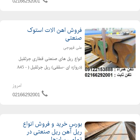
02166292001
به صورت (...
فروش اهن الات استوک
صنعتی
علی قهوجی
انواع ریل های صنعتی قطاری جرثقیل
(دروازه ای -سقفی) ریل جرثقیل ( A45 -
A55 - A65 - A75 - A100 - A120 ) و ....
ریل راه آهن ( R33 - R38 - R43 - R64 -
امروز
S49 - P50 - UIC50 - UIC54 - UIC60 )
02166292001
ریلها...
بورس خرید و فروش انواع
ریل آهن ریل صنعتی در
تمامی سایزها