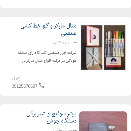
متال مارکر و گچ خط کشی
صنعتی
محسن روستایی
شرکت ابزار صنعتی تاماکا دارای سابقه
طولانی در عرضه انواع متال مارکر در
رنگهای مختلف جهت خط کشی روی
انواع فلزات ، شیشه و چرم مقاوم در برابر
امروز
حرارت گچ خط کشی صنعتی مناسب خط
09125570697
کشی روی فلزات
پرشر سوئیچ و شیر برقی
دستگاه جوش
محسن روستایی