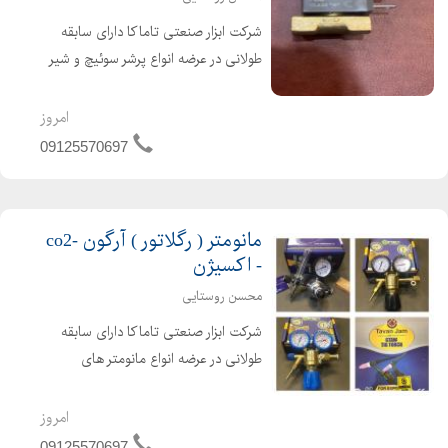
شرکت ابزار صنعتی تاماکا دارای سابقه
طولانی در عرضه انواع پرشر سوئیچ و شیر
برقی 42 ولت و 24 ولت دستگاه جوش
Co2 برندهای گام الکتریک ، صبا الکتریک
امروز
، اورین الکتریک و راد الکتریک
09125570697
مانومتر ( رگلاتور ) آرگون -co2
- اکسیژن
محسن روستایی
شرکت ابزار صنعتی تاماکا دارای سابقه
طولانی در عرضه انواع مانومتر های
صنعتی در گازهای اکسیژن co2,آرگون ،
نیتروژن ، آمونیاک ، اسیتلن با خروجی
امروز
های متغیر برای استفاده در تمام کارهای
09125570697