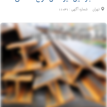
تهران
شماره آگهی :
11031