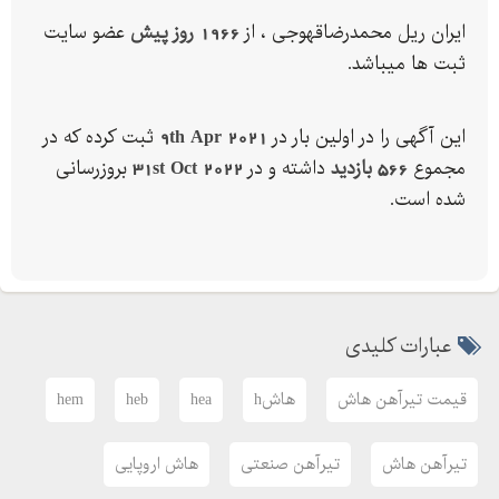
ایران ریل محمدرضاقهوجی ، از
1966 روز پیش
عضو سایت
آماده عقده قرارداد با تمامی ارگانها و کارخانجات سنگین صنعتی
ثبت ها میباشد.
جهت خرید یا مشاوره تماس حاصل فرمایید
این آگهی را در اولین بار در
9th Apr 2021
ثبت کرده که در
مجموع
566 بازدید
داشته و در
31st Oct 2022
بروزرسانی
شده است.
عبارات کلیدی
قیمت تیرآهن هاش
هاشh
hea
heb
hem
تیرآهن هاش
تیرآهن صنعتی
هاش اروپایی