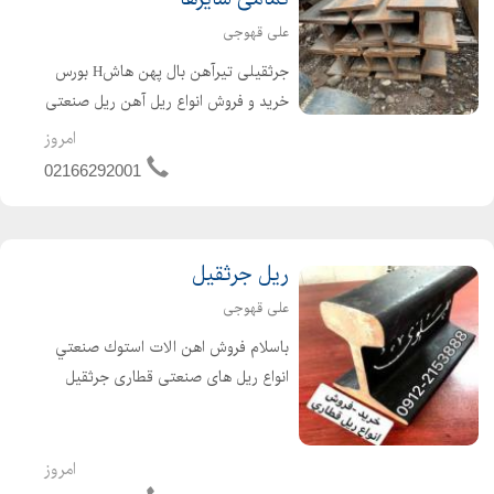
علی قهوجی
جرثقیلی تیرآهن بال پهن هاشH بورس
خرید و فروش انواع ریل آهن ریل صنعتی
در تمامی سایزها تیرآهن بال پهن هاشH
امروز
ریل آهن ریل صنعتی ریل جرثقیلی ، ریل
02166292001
معدن معدنی ریل قطاری ریل ، معدن
ریل ایران دست د...
ریل جرثقیل
علی قهوجی
باسلام فروش اهن الات استوك صنعتي
انواع ریل های صنعتی قطاری جرثقیل
(دروازه اي -سقفي) تيراهن صنعتي بال
پهن H- باتشكر تلفن همراه :
09122153888 نام و نام خانوادگی : علی
امروز