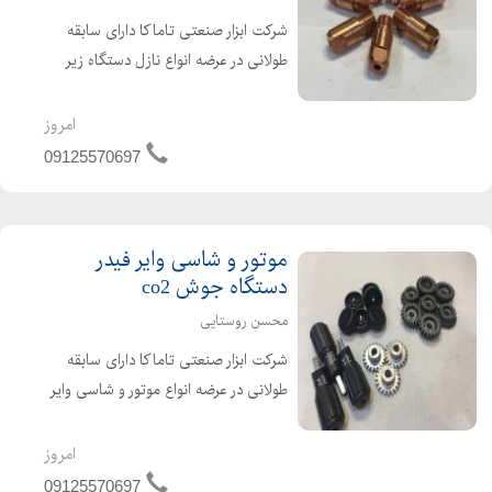
شرکت ابزار صنعتی تاماکا دارای سابقه
طولانی در عرضه انواع نازل دستگاه زیر
پودری گام الکتریک ساخته شده از جنس
مس شش پر با کیفیت و قیمت مناسب
امروز
در تمامی سایزهای 3 و 4 و 5
09125570697
موتور و شاسی وایر فیدر
دستگاه جوش co2
محسن روستایی
شرکت ابزار صنعتی تاماکا دارای سابقه
طولانی در عرضه انواع موتور و شاسی وایر
فیدر دستگاه جوش co2 ۲۴ ولت و ۴۲
ولت چرخ دنده ، غلطک ، درپوش و دسته
امروز
اهرم دستگاه جوش co2
09125570697