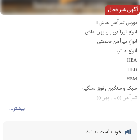
آگهی غیر فعال!
بورس تیرآهن هاشH
انواع تیرآهن بال پهن هاش
انواع تیرآهن صنعتی
انواع هاش
HEA
HEB
HEM
سبک و سنگین وفوق سنگین
تیرآهن (((بال پهن)))
ترک و کره اروپایی
بیشتر...
ذوب اصفهان..نرمال و شاخه
انواع ریل صنعتی ریل معدنی ریل جرثقیلی ریل
خوب است بدانید:
سنگبری,,,تیپR,S,A,UIC,U,QU