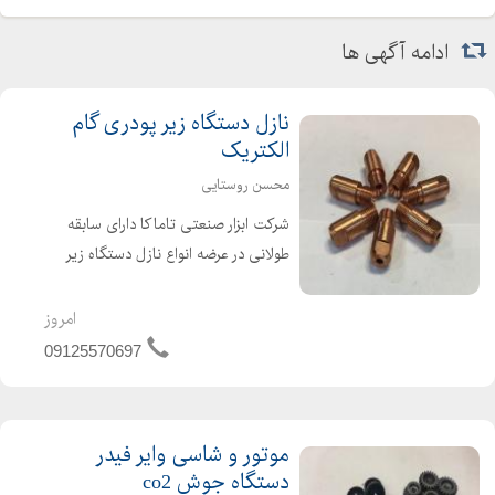
ادامه آگهی ها
نازل دستگاه زیر پودری گام
الکتریک
محسن روستایی
شرکت ابزار صنعتی تاماکا دارای سابقه
طولانی در عرضه انواع نازل دستگاه زیر
پودری گام الکتریک ساخته شده از جنس
مس شش پر با کیفیت و قیمت مناسب
امروز
در تمامی سایزهای 3 و 4 و 5
09125570697
موتور و شاسی وایر فیدر
دستگاه جوش co2