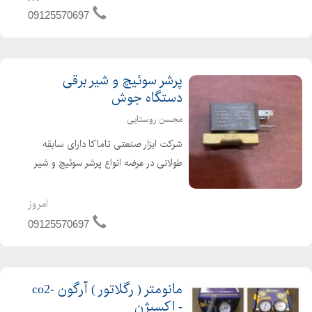
حرارت گچ خط کشی صنعتی مناسب خط
09125570697
کشی روی فلزات
پرشر سوئیچ و شیر برقی
دستگاه جوش
محسن روستایی
شرکت ابزار صنعتی تاماکا دارای سابقه
طولانی در عرضه انواع پرشر سوئیچ و شیر
برقی 42 ولت و 24 ولت دستگاه جوش
Co2 برندهای گام الکتریک ، صبا الکتریک
امروز
، اورین الکتریک و راد الکتریک
09125570697
مانومتر ( رگلاتور ) آرگون -co2
- اکسیژن