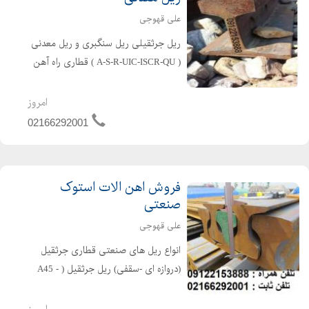
علی قهوجی
ریل جرثقیلی ریل سنگبری و ریل معدنی
( A-S-R-UIC-ISCR-QU ) قطاری راه آهن
سنگ شکن... ریل پهلوی ریل روسی
اروپا... در تمامی تیپ های استاندارد به
امروز
دلخواه شما ،،،عمده و خرده،،، تمامی بارها
02166292001
به صورت (...
فروش اهن الات استوک
صنعتی
علی قهوجی
انواع ریل های صنعتی قطاری جرثقیل
(دروازه ای -سقفی) ریل جرثقیل ( A45 -
A55 - A65 - A75 - A100 - A120 ) و ....
ریل راه آهن ( R33 - R38 - R43 - R64 -