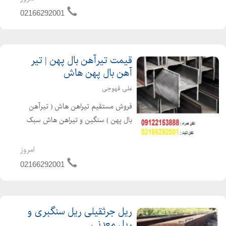
02166292001 نام و نام خانوادگی علی
02166292001
قهوجی نام واح...
قیمت تیرآهن بال پهن | تیر
آهن بال پهن هاش
علی قهوجی
فروش مستقیم تیراهن هاش ( تیرآهن
بال پهن ) سنگین و تیراهن هاش سبک
اروپایی & HEA & HEB ) , در انواع
سایزها با گواهینامه کیفیت ( سرتیفیکیت
امروز
هاش ) محصول کشور کره 09122153888_
02166292001
02166292001
ریل جرثقیلی ریل سنگبری و
ریل معدنی