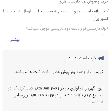
خرید و فروش لوله داربست فلزی
کلیه لوازم داربست نو و دست دوم به قیمت مناسب ارسال به تمام نقاط
کشور ایران
*لوله داربستی نو و دست دوم داربستی موجود میباشد*
رضا کریمی: - -
بیشتر...
خوب است بدانید:
کریمی ، از
2031 روز پیش
عضو سایت ثبت ها میباشد.
این آگهی را در اولین بار در
18th Jan 2021
ثبت کرده که در
مجموع
867 بازدید
داشته و در
9th Feb 2024
بروزرسانی
شده است.