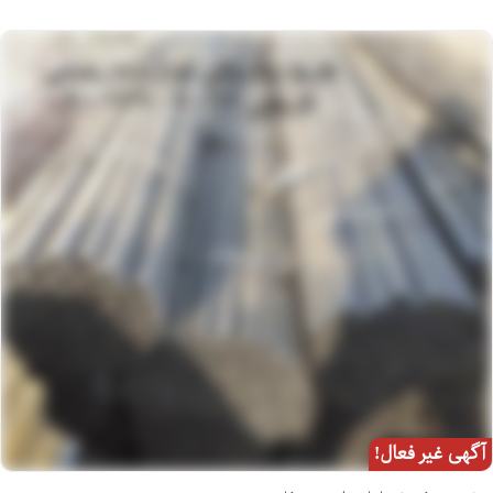
آگهی غیر فعال!