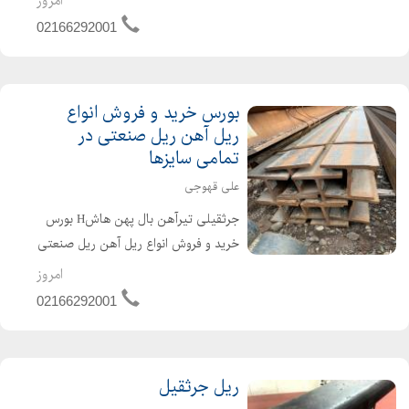
امروز
S49 - P50 - UIC50 - UIC54 - UIC60 )
02166292001
ریلها...
بورس خرید و فروش انواع
ریل آهن ریل صنعتی در
تمامی سایزها
علی قهوجی
جرثقیلی تیرآهن بال پهن هاشH بورس
خرید و فروش انواع ریل آهن ریل صنعتی
در تمامی سایزها تیرآهن بال پهن هاشH
امروز
ریل آهن ریل صنعتی ریل جرثقیلی ، ریل
02166292001
معدن معدنی ریل قطاری ریل ، معدن
ریل ایران دست د...
ریل جرثقیل