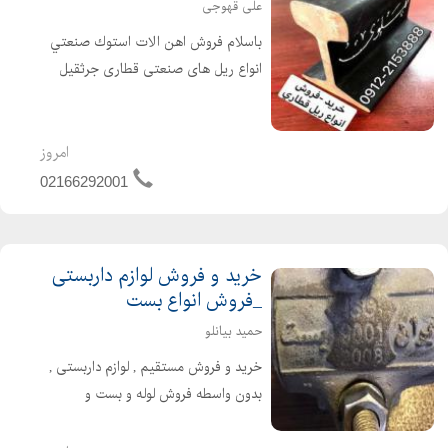
علی قهوجی
باسلام فروش اهن الات استوك صنعتي
انواع ریل های صنعتی قطاری جرثقیل
(دروازه اي -سقفي) تيراهن صنعتي بال
پهن H- باتشكر تلفن همراه :
09122153888 نام و نام خانوادگی : علی
امروز
قهوجی نام واحد تجاری...
02166292001
خرید و فروش لوازم داربستی
_فروش انواع بست
حمید بیانلو
خرید و فروش مستقیم , لوازم داربستی ,
بدون واسطه فروش لوله و بست و
اتصالات به قیمت پایین خرید کلیه ی