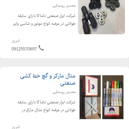
محسن روستایی
شرکت ابزار صنعتی تاماکا دارای سابقه
طولانی در عرضه انواع موتور و شاسی وایر
فیدر دستگاه جوش co2 ۲۴ ولت و ۴۲
ولت چرخ دنده ، غلطک ، درپوش و دسته
امروز
اهرم دستگاه جوش co2
09125570697
متال مارکر و گچ خط کشی
صنعتی
محسن روستایی
شرکت ابزار صنعتی تاماکا دارای سابقه
طولانی در عرضه انواع متال مارکر در
رنگهای مختلف جهت خط کشی روی
انواع فلزات ، شیشه و چرم مقاوم در برابر
امروز