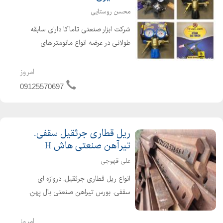
محسن روستایی
شرکت ابزار صنعتی تاماکا دارای سابقه
طولانی در عرضه انواع مانومتر های
صنعتی در گازهای اکسیژن co2,آرگون ،
نیتروژن ، آمونیاک ، اسیتلن با خروجی
امروز
های متغیر برای استفاده در تمام کارهای
09125570697
صنعتی
ریل قطاری جرثقیل سقفی.
تیرآهن صنعتی هاش H
علی قهوجی
انواع ریل قطاری جرثقیل. دروازه ای
سقفی. بورس تیراهن صنعتی بال پهن.
هاش H نو و استوک شاداباد بازار اهن
تلفن همراه : 09122153888 تلفن ثابت :
امروز