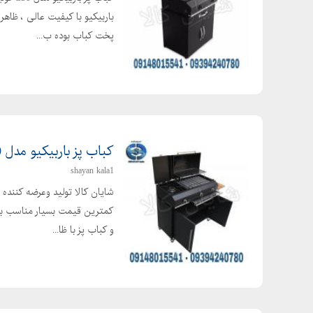
پخت کباب بوده ب...
کباب پز باربیکیو مدل G100
shayan kala1
شایان کالا تولید وعرضه کننده 
کمترین قیمت بسیار مناسب برای
و کباب پز با ظا...