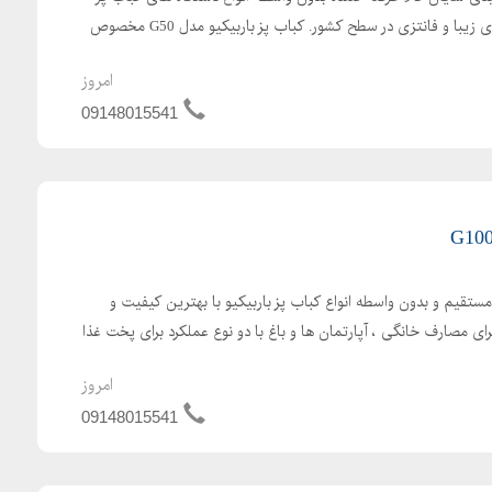
باربیکیو با کیفیت عالی ، ظاهری زیبا و فانتزی در سطح کشور. کباب پز باربیکیو مدل G50 مخصوص
امروز
09148015541
مستقیم و بدون واسطه انواع کباب پز باربیکیو با بهترین کیفیت و
 مصارف خانگی ، آپارتمان ها و باغ با دو نوع عملکرد برای پخت غذا
امروز
09148015541