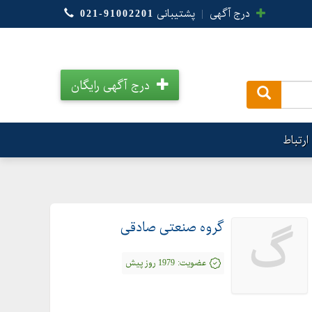
درج آگهی
|
پشتیبانی
021-91002201
درج آگهی رایگان
.
ارتباط
گروه صنعتی صادقی
گ
عضویت:
1979 روز پیش