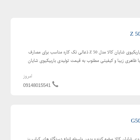
عرضه مستقیم و بدون واسطه باربکیوی شایان کالا مدل Z 50 ذغالی تک کاره مناسب برای مصارف
 با ظاهری زیبا و کیفیتی مطلوب به قیمت تولیدی باربیکیوی شایان
امروز
09148015541
پز باربیکیو مدل G50 تولیدی شایان کالا عرضه کننده بدون واسطه انواع دستگاه های کباب پز