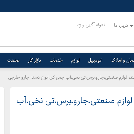
تعرفه آگهی ویژه
درباره ما
تمان و املاک
اتومبیل
لوازم
خدمات
بازار کار
صنعت
یTتولید کننده لوازم صنعتی،جارو،برس،تی نخی،آب