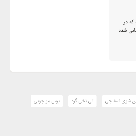
که در
انی شده
ن شوی اسفنجی
تی نخی گرد
برس مو چوبی