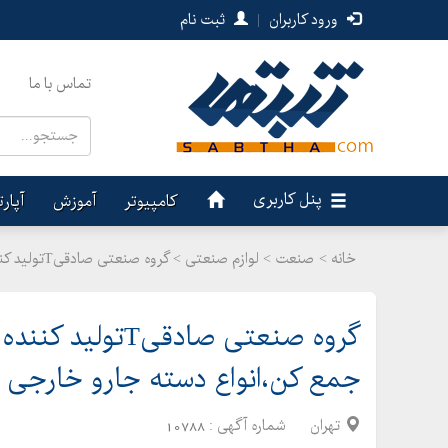
ورود کاربران
|
ثبت نام
تماس با ما
پنل کاربری
کامپیوتر
آموزش
آپار
خانه >
صنعت
>
لوازم صنعتی > گروه صنعتی صادقیTتولید کننده لوازم صنعتی،جارو،برس،تی نخی،آب جمع کن،انواع دسته جارو خارجی
گروه صنعتی صادق
جمع کن،انواع دسته جارو خارجی
تهران
شماره آگهی :
10788