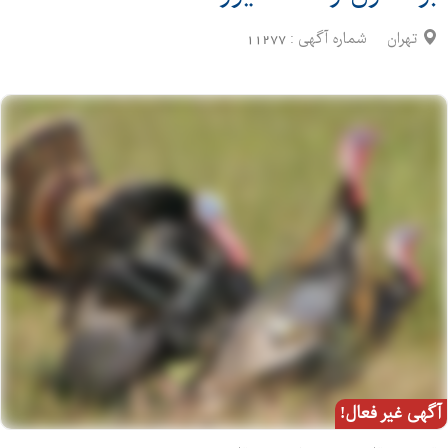
تهران
شماره آگهی :
11277
آگهی غیر فعال!