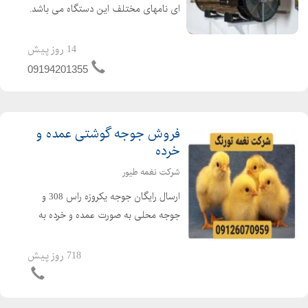
ای نامهای مختلف این دستگاه می باشد.
جت هیتر یک وسیله گرمایشی عالی برای
گرم کردن سالن های تولید ، دامداری ها،
14 روز پیش
مرغداری ها و گلخانه ها می باشد. از جت
09194201355
هیتر در امکن...
فروش جوجه گوشتی عمده و
خرده
شرکت نغمه طیور
ارسال رایگان جوجه یکروزه راس 308 و
جوجه محلی به صورت عمده و خرده به
سراسر کشور جوجه یکروزه راس 308 با
کیفیت فروش مرغ بومی یک روزه به
718 روز پیش
صورت عمده و خرده بهترین قیمت جوجه
یکروزه راس 308 را از ما د...