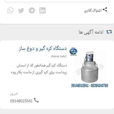
اشتراک گذاری
ادامه آگهی ها
دستگاه کره گیر و دوغ ساز
shayan kala1
دستگاه کره گیر همانطور که از اسمش
پیداست برای کره گیری از ماست بکار برده
می شود ، که برای تهیه کره از فرایند
همزن گریز از مرکز استفاده می گردد. دراین
حالت کره تولید شده در سطح مایع
امروز
مخلوط شده و بحال...
09148015541