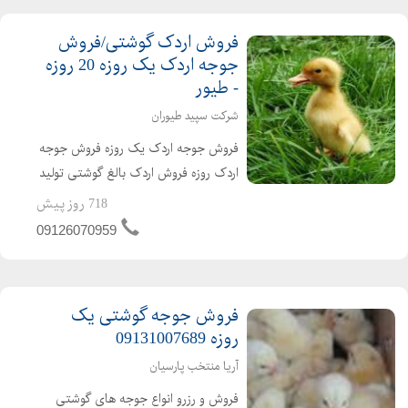
فروش اردک گوشتی/فروش
جوجه اردک یک روزه 20 روزه
- طیور
شرکت سپید طیوران
فروش جوجه اردک یک روزه فروش جوجه
اردک روزه فروش اردک بالغ گوشتی تولید
کننده ی جوجه اردک از یک روزه تا بالغ
718 روز پیش
فروش اردک گوشتی عمده ای و خرده ای
09126070959
اردک محلی اردک پکنی اردک پکینی
تحویل ساعته به تم...
فروش جوجه گوشتی یک
روزه 09131007689
آریا منتخب پارسیان
فروش و رزرو انواع جوجه های گوشتی