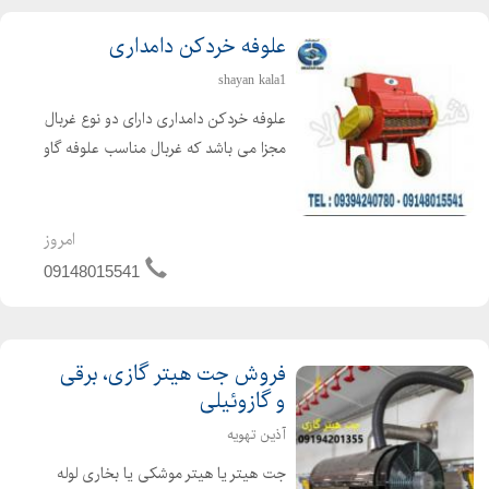
علوفه خردکن دامداری
shayan kala1
علوفه خردکن دامداری دارای دو نوع غربال
مجزا می باشد که غربال مناسب علوفه گاو
4 سانتی و علوفه گوسفند 2 سانتی می
باشد. غربال مخصوص علوفه دو سانت با
تیغه های تعبیه شده ثابت در بدنه و تیغه
امروز
های مورب و ...
09148015541
فروش جت هیتر گازی، برقی
و گازوئیلی
آذین تهویه
جت هیتر یا هیتر موشکی یا بخاری لوله