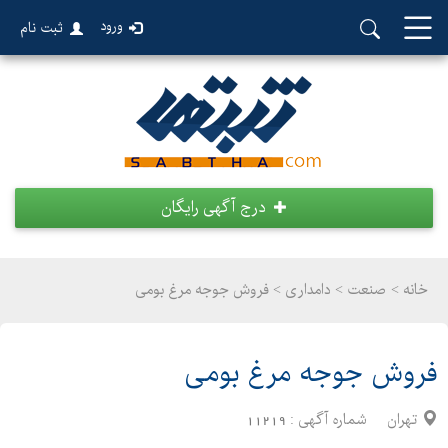
ورود
ثبت نام
درج آگهی رایگان
خانه >
صنعت
>
دامداری > فروش جوجه مرغ بومی
فروش جوجه مرغ بومی
تهران
شماره آگهی :
11219