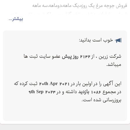
فروش جوجه مرغ یک روزه،یک ماهه،دوماهه،سه ماهه
فروش مرغ اماده به تخم و تخم گذار بومی با کیفیت و تضمین شده
بیشتر...
خوب است بدانید:
شرکت زرین ، از
2142 روز پیش
عضو سایت ثبت ها
میباشد.
این آگهی را در اولین بار در
20th Apr 2021
ثبت کرده که
در مجموع
1086 بازدید
داشته و در
9th Sep 2024
بروزرسانی شده است.