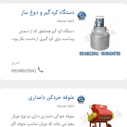
دستگاه کره گیر و دوغ ساز
shayan kala1
دستگاه کره گیر همانطور که از اسمش
پیداست برای کره گیری از ماست بکار برده
می شود ، که برای تهیه کره از فرایند
همزن گریز از مرکز استفاده می گردد. دراین
حالت کره تولید شده در سطح مایع
امروز
مخلوط شده و بحال...
09148015541
علوفه خردکن دامداری
shayan kala1
علوفه خردکن دامداری دارای دو نوع غربال
مجزا می باشد که غربال مناسب علوفه گاو