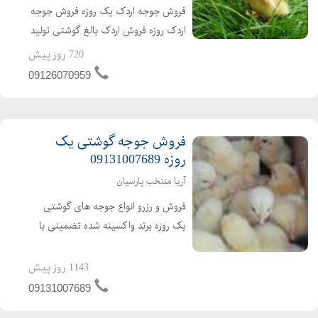
فروش جوجه اردک یک روزه فروش جوجه
اردک روزه فروش اردک بالغ گوشتی تولید
کننده ی جوجه اردک از یک روزه تا بالغ
720 روز پیش
فروش اردک گوشتی عمده ای و خرده ای
09126070959
اردک محلی اردک پکنی اردک پکینی
تحویل ساعته به تم...
فروش جوجه گوشتی یک
روزه 09131007689
آریا منتخب پارسیان
فروش و رزرو انواع جوجه های گوشتی
یک روزه برند واکسینه شده تضمینی با
کیفیت ارسال به تمام نقاط کشور باصدور
مجوز ابطال مجوز ارین راس پلاس کاب
1143 روز پیش
ارین
09131007689