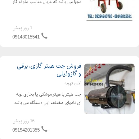
مجزا می باشد که غربال مناسب علوفه گاو
4 سانتی و علوفه گوسفند 2 سانتی می
باشد. غربال مخصوص علوفه دو سانت با
تیغه های تعبیه شده ثابت در بدنه و تیغه
1 روز پیش
های مورب و ...
09148015541
فروش جت هیتر گازی، برقی
و گازوئیلی
آذین تهویه
جت هیتر یا هیتر موشکی یا بخاری لوله
ای نامهای مختلف این دستگاه می باشد.
جت هیتر یک وسیله گرمایشی عالی برای
گرم کردن سالن های تولید ، دامداری ها،
16 روز پیش
مرغداری ها و گلخانه ها می باشد. از جت
09194201355
هیتر در امکن...