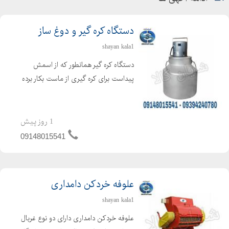
دستگاه کره گیر و دوغ ساز
shayan kala1
دستگاه کره گیر همانطور که از اسمش
پیداست برای کره گیری از ماست بکار برده
می شود ، که برای تهیه کره از فرایند
همزن گریز از مرکز استفاده می گردد. دراین
حالت کره تولید شده در سطح مایع
1 روز پیش
مخلوط شده و بحال...
09148015541
علوفه خردکن دامداری
shayan kala1
علوفه خردکن دامداری دارای دو نوع غربال