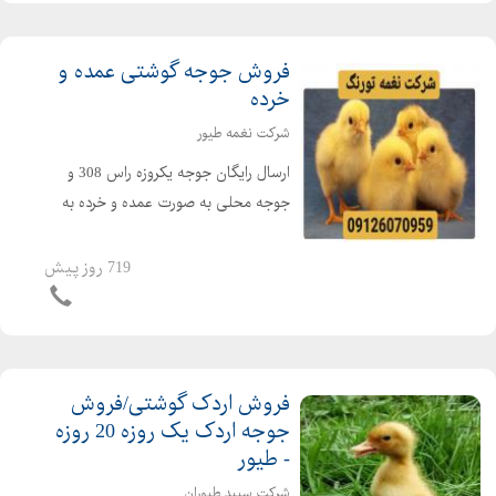
فروش جوجه گوشتی عمده و
خرده
شرکت نغمه طیور
ارسال رایگان جوجه یکروزه راس 308 و
جوجه محلی به صورت عمده و خرده به
سراسر کشور جوجه یکروزه راس 308 با
کیفیت فروش مرغ بومی یک روزه به
719 روز پیش
صورت عمده و خرده بهترین قیمت جوجه
یکروزه راس 308 را از ما د...
فروش اردک گوشتی/فروش
جوجه اردک یک روزه 20 روزه
- طیور
شرکت سپید طیوران