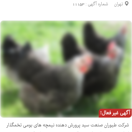
تهران
شماره آگهی :
11153
آگهی غیر فعال!
شرکت طیوران صنعت سید پرورش دهنده نیمچه های بومی تخمگذار