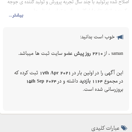
اصلاح شده پرتولید با چند سال تجربه پرورش و تولید کننده ی جوجه
یکروزه در انواع نژادها/ امکان ارسال به تمامی استان ها
بیشتر...
خوب است بدانید:
saman ، از
2210 روز پیش
عضو سایت ثبت ها میباشد.
این آگهی را در اولین بار در
17th Apr 2021
ثبت کرده که
در مجموع
1164 بازدید
داشته و در
15th Sep 2024
بروزرسانی شده است.
عبارات کلیدی