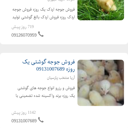
فروش جوجه اردک یک روزه فروش جوجه
اردک روزه فروش اردک بالغ گوشتی تولید
کننده ی جوجه اردک از یک روزه تا بالغ
719 روز پیش
فروش اردک گوشتی عمده ای و خرده ای
09126070959
اردک محلی اردک پکنی اردک پکینی
تحویل ساعته به تم...
فروش جوجه گوشتی یک
روزه 09131007689
آریا منتخب پارسیان
فروش و رزرو انواع جوجه های گوشتی
یک روزه برند واکسینه شده تضمینی با
کیفیت ارسال به تمام نقاط کشور باصدور
مجوز ابطال مجوز ارین راس پلاس کاب
1142 روز پیش
ارین
09131007689