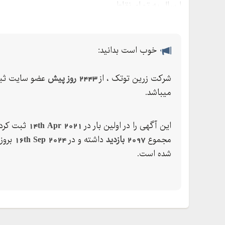
ارسال به تمام نقاط
خوب است بدانید:
شرکت زرین توتک ، از
2443 روز پیش
عضو سایت ثب
میباشد.
این آگهی را در اولین بار در
14th Apr 2021
ثبت کرده
مجموع
2097 بازدید
داشته و در
16th Sep 2024
بروز
شده است.