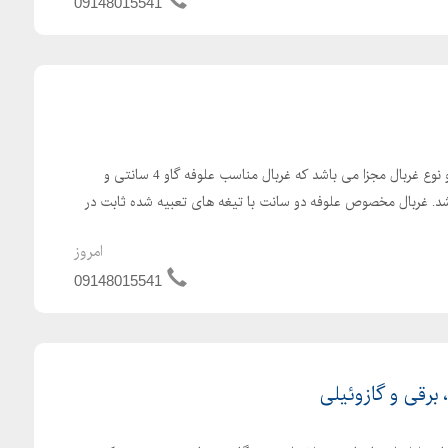
09148015541
علوفه خردکن دامداری دارای دو نوع غربال مجزا می باشد که غربال مناسب علوفه گاو 4 سانتی و
سانتی می باشد. غربال مخصوص علوفه دو سانت با تیغه های تعبیه شده ثابت در
امروز
09148015541
رقی و گازوئیلی