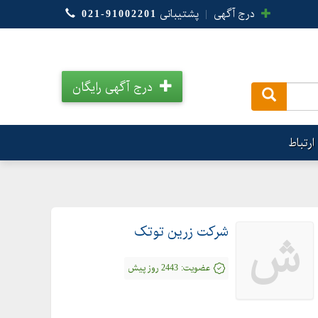
درج آگهی
|
پشتیبانی
021-91002201
درج آگهی رایگان
.
ارتباط
شرکت زرین توتک
ش
عضویت:
2443 روز پیش