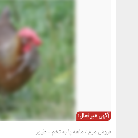
آگهی غیر فعال!
فروش مرغ / ماهه پا به تخم - طیور