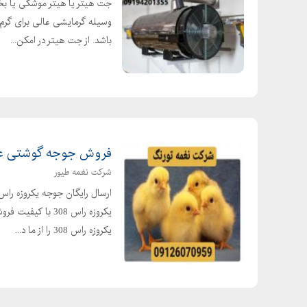
جت هیتر یا هیتر موشکی یا بخ
وسیله گرمایشی عالی برای گرم 
باشد. از جت هیتر در امکن...
فروش جوجه گوشتی عم
شرکت نغمه طیور
یکروزه راس 308 
یکروزه راس 308 را از ما د...