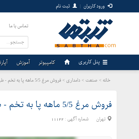
ورود کاربران
|
ثبت نام
تماس با ما
پنل کاربری
کامپیوتر
آموزش
آپار
خانه >
صنعت
>
دامداری > فروش مرغ 5/5 ماهه پا به تخم - طیور
فروش مرغ 5/5 ماهه پا به تخم - طیور
تهران
شماره آگهی :
11122