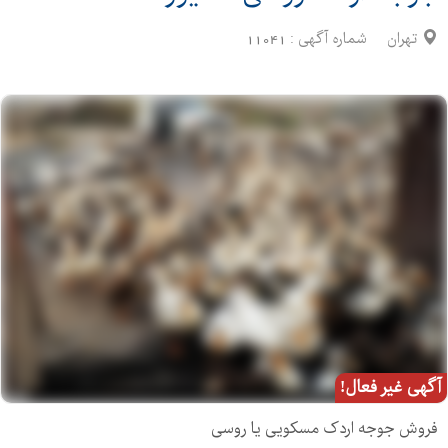
تهران
شماره آگهی :
11041
آگهی غیر فعال!
فروش جوجه اردک مسکویی یا روسی