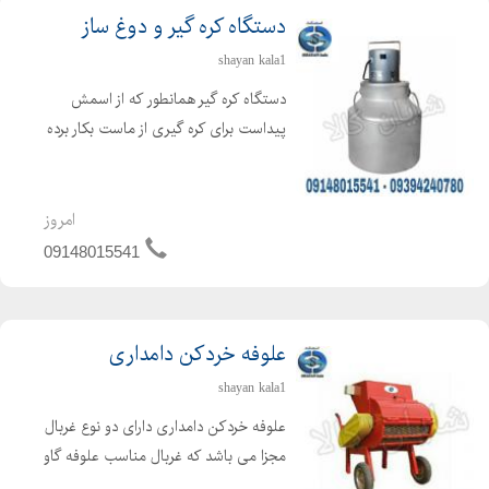
دستگاه کره گیر و دوغ ساز
shayan kala1
دستگاه کره گیر همانطور که از اسمش
پیداست برای کره گیری از ماست بکار برده
می شود ، که برای تهیه کره از فرایند
همزن گریز از مرکز استفاده می گردد. دراین
حالت کره تولید شده در سطح مایع
امروز
مخلوط شده و بحال...
09148015541
علوفه خردکن دامداری
shayan kala1
علوفه خردکن دامداری دارای دو نوع غربال
مجزا می باشد که غربال مناسب علوفه گاو
4 سانتی و علوفه گوسفند 2 سانتی می