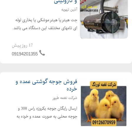
و گازوئیلی
آذین تهویه
جت هیتر یا هیتر موشکی یا بخاری لوله
ای نامهای مختلف این دستگاه می باشد.
جت هیتر یک وسیله گرمایشی عالی برای
گرم کردن سالن های تولید ، دامداری ها،
17 روز پیش
مرغداری ها و گلخانه ها می باشد. از جت
09194201355
هیتر در امکن...
فروش جوجه گوشتی عمده و
خرده
شرکت نغمه طیور
ارسال رایگان جوجه یکروزه راس 308 و
جوجه محلی به صورت عمده و خرده به
سراسر کشور جوجه یکروزه راس 308 با