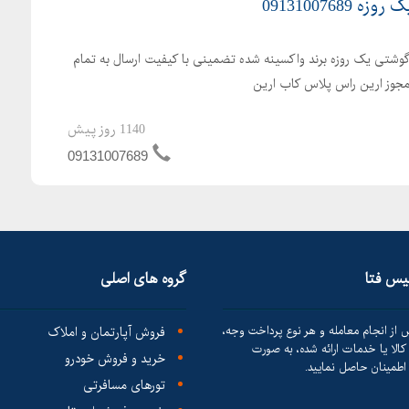
091310076
گوشتی یک روزه برند واکسینه شده تضمینی با کیفیت ارسال به تمام
 مجوز ارین راس پلاس کاب ارین
1140 روز پیش
09131007689
لیس فتا
گروه های اصلی
 از انجام معامله و هر نوع پرداخت وجه،
فروش آپارتمان و املاک
الا یا خدمات ارائه شده، به صورت
خرید و فروش خودرو
طمینان حاصل نمایید.
تورهای مسافرتی