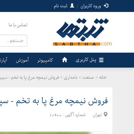
ورود کاربران
|
ثبت نام
تماس با ما
پنل کاربری
کامپیوتر
آموزش
آپار
خانه >
صنعت
>
دامداری > فروش نیمچه مرغ پا به تخم - سپید
فروش نیمچه مرغ پا به تخم - سپید
تهران
شماره آگهی :
10900