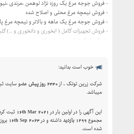
- فروش جوجه مرغ یک روزه نژاد لوهمن ،مرندی ،نیو 
- فروش نیمچه مرغ محلی و اصلاح شده
- فروش جوجه مرغ یک ماهه و بالاتر و نیمچه مرغ پا
- فروش تجهیزات کامل ( ابخوری و دانخوری و ...) کلی
-ارسال با یک تماس به سراسر کشور
خوب است بدانید:
شرکت زرین توتک ، از
2440 روز پیش
عضو سایت ثب
میباشد.
این آگهی را در اولین بار در
16th Mar 2021
ثبت کرده
مجموع
1299 بازدید
داشته و در
16th Sep 2024
بروز
شده است.