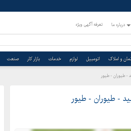
تعرفه آگهی ویژه
درباره ما
تمان و املاک
اتومبیل
لوازم
خدمات
بازار کار
صنعت
 - طیوران - طیور
 - طیوران - طیور