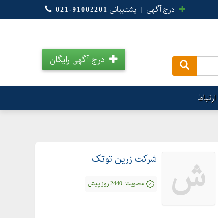
درج آگهی
|
پشتیبانی
021-91002201
درج آگهی رایگان
.
ارتباط
شرکت زرین توتک
ش
عضویت:
2440 روز پیش