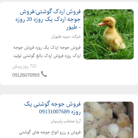
فروش اردک گوشتی/فروش
جوجه اردک یک روزه 20 روزه
- طیور
شرکت سپید طیوران
فروش جوجه اردک یک روزه فروش جوجه
اردک روزه فروش اردک بالغ گوشتی تولید
کننده ی جوجه اردک از یک روزه تا بالغ
722 روز پیش
فروش اردک گوشتی عمده ای و خرده ای
09126070959
اردک محلی اردک پکنی اردک پکینی
تحویل ساعته به تم...
فروش جوجه گوشتی یک
روزه 09131007689
آریا منتخب پارسیان
فروش و رزرو انواع جوجه های گوشتی