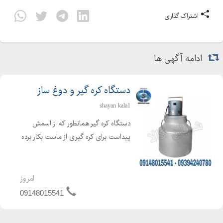
اشتراک گذاری
ادامه آگهی ها
دستگاه کره گیر و دوغ ساز
shayan kala1
دستگاه کره گیر همانطور که از اسمش
پیداست برای کره گیری از ماست بکار برده
می شود ، که برای تهیه کره از فرایند
همزن گریز از مرکز استفاده می گردد. دراین
حالت کره تولید شده در سطح مایع
امروز
مخلوط شده و بحال...
09148015541