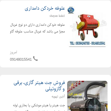
علوفه خردکن دامداری
shayan kala1
علوفه خردکن دامداری دارای دو نوع غربال
مجزا می باشد که غربال مناسب علوفه گاو
4 سانتی و علوفه گوسفند 2 سانتی می
باشد. غربال مخصوص علوفه دو سانت با
تیغه های تعبیه شده ثابت در بدنه و تیغه
امروز
های مورب و ...
09148015541
فروش جت هیتر گازی، برقی
و گازوئیلی
آذین تهویه
جت هیتر یا هیتر موشکی یا بخاری لوله