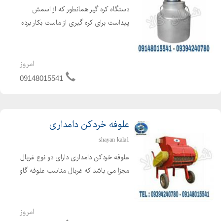
دستگاه کره گیر همانطور که از اسمش
پیداست برای کره گیری از ماست بکار برده
می شود ، که برای تهیه کره از فرایند
همزن گریز از مرکز استفاده می گردد. دراین
حالت کره تولید شده در سطح مایع
امروز
مخلوط شده و بحال...
09148015541
علوفه خردکن دامداری
shayan kala1
علوفه خردکن دامداری دارای دو نوع غربال
مجزا می باشد که غربال مناسب علوفه گاو
4 سانتی و علوفه گوسفند 2 سانتی می
باشد. غربال مخصوص علوفه دو سانت با
تیغه های تعبیه شده ثابت در بدنه و تیغه
امروز