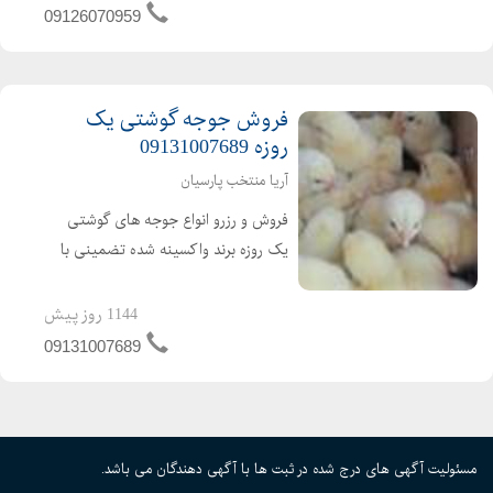
فروش اردک گوشتی عمده ای و خرده ای
09126070959
اردک محلی اردک پکنی اردک پکینی
تحویل ساعته به تم...
فروش جوجه گوشتی یک
روزه 09131007689
آریا منتخب پارسیان
فروش و رزرو انواع جوجه های گوشتی
یک روزه برند واکسینه شده تضمینی با
کیفیت ارسال به تمام نقاط کشور باصدور
مجوز ابطال مجوز ارین راس پلاس کاب
1144 روز پیش
ارین
09131007689
مسئولیت آگهی های درج شده در ثبت ها با آگهی دهندگان می باشد.