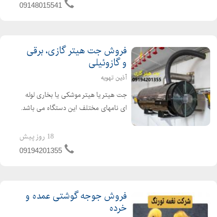
های مورب و ...
09148015541
فروش جت هیتر گازی، برقی
و گازوئیلی
آذین تهویه
جت هیتر یا هیتر موشکی یا بخاری لوله
ای نامهای مختلف این دستگاه می باشد.
جت هیتر یک وسیله گرمایشی عالی برای
گرم کردن سالن های تولید ، دامداری ها،
18 روز پیش
مرغداری ها و گلخانه ها می باشد. از جت
09194201355
هیتر در امکن...
فروش جوجه گوشتی عمده و
خرده