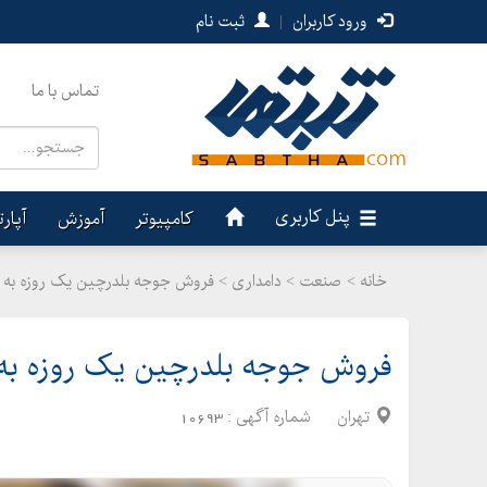
ورود کاربران
|
ثبت نام
تماس با ما
پنل کاربری
کامپیوتر
آموزش
آپار
خانه >
صنعت
>
دامداری > فروش جوجه بلدرچین یک روزه به ق
فروش جوجه بلدرچین یک روزه به 
تهران
شماره آگهی :
10693