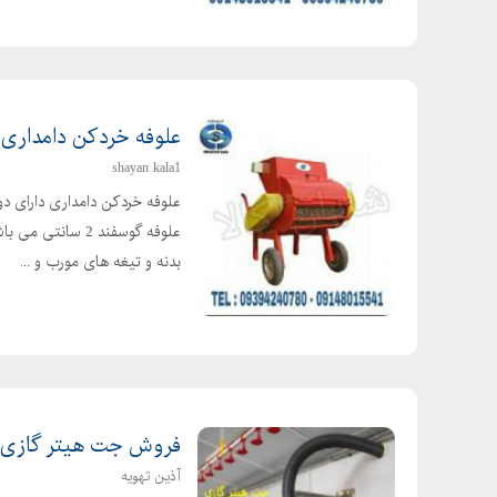
علوفه خردکن دامداری
shayan kala1
علوفه گوسفند 2 
بدنه و تیغه های مورب و ...
فروش جت هیتر گازی، ب
آذین تهویه