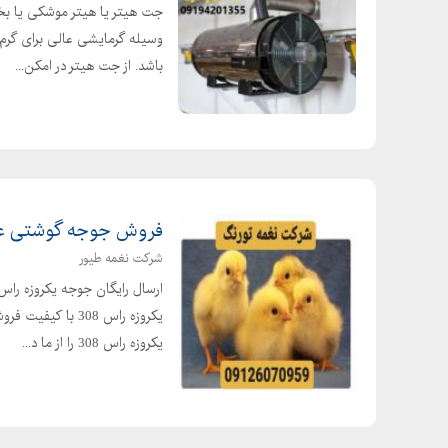
جت هیتر یا هیتر موشکی یا بخ
وسیله گرمایشی عالی برای گرم 
باشد. از جت هیتر در امکن...
فروش جوجه گوشتی عم
شرکت نغمه طیور
یکروزه راس 308 
یکروزه راس 308 را از ما د...