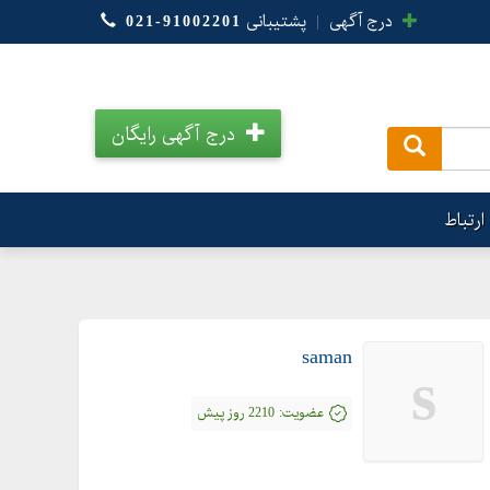
درج آگهی
|
پشتیبانی
021-91002201
درج آگهی رایگان
.
ارتباط
saman
s
عضویت:
2210 روز پیش