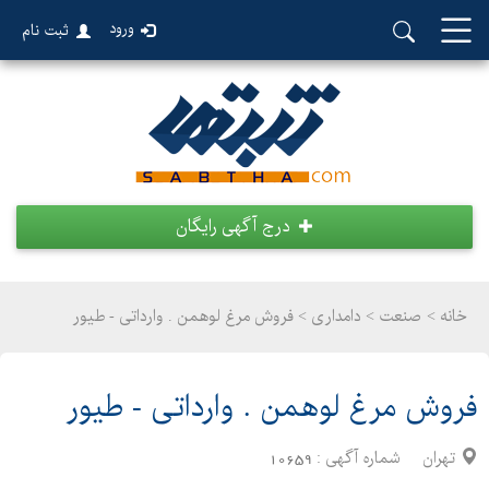
ورود
ثبت نام
درج آگهی رایگان
خانه >
صنعت
>
دامداری > فروش مرغ لوهمن . وارداتی - طیور
فروش مرغ لوهمن . وارداتی - طیور
تهران
شماره آگهی :
10659