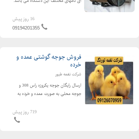
ای نامهای مختلف این دستگاه می باشد.
جت هیتر یک وسیله گرمایشی عالی برای
گرم کردن سالن های تولید ، دامداری ها،
16 روز پیش
مرغداری ها و گلخانه ها می باشد. از جت
09194201355
هیتر در امکن...
فروش جوجه گوشتی عمده و
خرده
شرکت نغمه طیور
ارسال رایگان جوجه یکروزه راس 308 و
جوجه محلی به صورت عمده و خرده به
سراسر کشور جوجه یکروزه راس 308 با
کیفیت فروش مرغ بومی یک روزه به
719 روز پیش
صورت عمده و خرده بهترین قیمت جوجه
یکروزه راس 308 را از ما د...