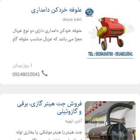
علوفه خردکن دامداری
shayan kala1
علوفه خردکن دامداری دارای دو نوع غربال
مجزا می باشد که غربال مناسب علوفه گاو
4 سانتی و علوفه گوسفند 2 سانتی می
باشد. غربال مخصوص علوفه دو سانت با
تیغه های تعبیه شده ثابت در بدنه و تیغه
1 روز پیش
های مورب و ...
09148015541
فروش جت هیتر گازی، برقی
و گازوئیلی
آذین تهویه
جت هیتر یا هیتر موشکی یا بخاری لوله