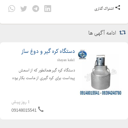
اشتراک گذاری
ادامه آگهی ها
دستگاه کره گیر و دوغ ساز
shayan kala1
دستگاه کره گیر همانطور که از اسمش
پیداست برای کره گیری از ماست بکار برده
می شود ، که برای تهیه کره از فرایند
همزن گریز از مرکز استفاده می گردد. دراین
حالت کره تولید شده در سطح مایع
1 روز پیش
مخلوط شده و بحال...
09148015541