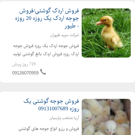
فروش اردک گوشتی/فروش
جوجه اردک یک روزه 20 روزه
- طیور
شرکت سپید طیوران
فروش جوجه اردک یک روزه فروش جوجه
اردک روزه فروش اردک بالغ گوشتی تولید
کننده ی جوجه اردک از یک روزه تا بالغ
719 روز پیش
فروش اردک گوشتی عمده ای و خرده ای
09126070959
اردک محلی اردک پکنی اردک پکینی
تحویل ساعته به تم...
فروش جوجه گوشتی یک
روزه 09131007689
آریا منتخب پارسیان
فروش و رزرو انواع جوجه های گوشتی