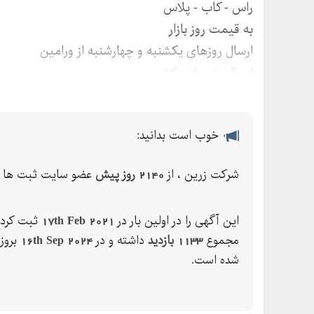
راس - کاب - پلاس
به قیمت روز بازار
ارسال روزهای یکشنبه و چهارشنبه از ورامین
ارسال به سراسر کشور
خوب است بدانید:
شرکت زرین ، از
2140 روز پیش
عضو سایت ثبت ها م
این آگهی را در اولین بار در
17th Feb 2021
ثبت کرده
مجموع
1133 بازدید
داشته و در
16th Sep 2024
بروز
شده است.