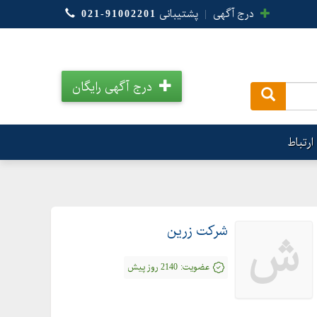
درج آگهی
|
پشتیبانی
021-91002201
درج آگهی رایگان
.
ارتباط
شرکت زرین
ش
عضویت:
2140 روز پیش