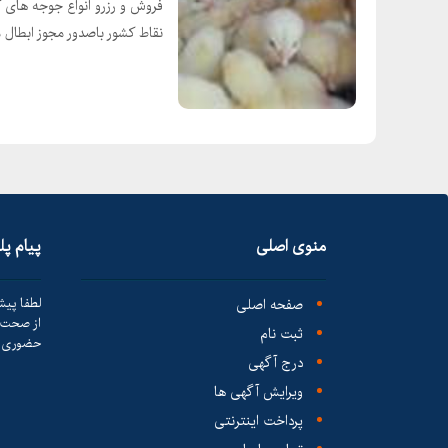
فروش و رزرو انواع جوجه های 
نقاط کشور باصدور مجوز ابطال
منوی اصلی
پیام پ
صفحه اصلی
لطفا پیش
از صحت ک
ثبت نام
حضوری ا
درج آگهی
ویرایش آگهی ها
پرداخت اینترنتی