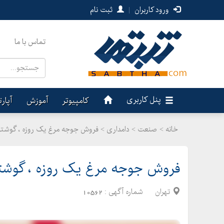
ورود کاربران
|
ثبت نام
تماس با ما
پنل کاربری
کامپیوتر
آموزش
آپار
خانه >
صنعت
>
دامداری > فروش جوجه مرغ یک روزه ، گوشتی
فروش جوجه مرغ یک روزه ، گوشت
تهران
شماره آگهی :
10562