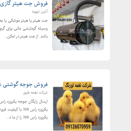
فروش جت هیتر گازی، ب
آذین تهویه
جت هیتر یا هیتر موشکی یا بخ
وسیله گرمایشی عالی برای گرم 
باشد. از جت هیتر در امکن...
فروش جوجه گوشتی عم
شرکت نغمه طیور
یکروزه راس 308 
یکروزه راس 308 را از ما د...