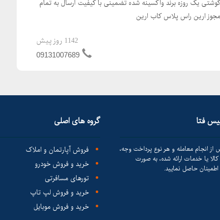
گوشتی یک روزه برند واکسینه شده تضمینی با کیفیت ارسال به تمام
 مجوز ارین راس پلاس کاب ارین
1142 روز پیش
09131007689
لیس فتا
گروه های اصلی
 از انجام معامله و هر نوع پرداخت وجه،
فروش آپارتمان و املاک
الا یا خدمات ارائه شده، به صورت
خرید و فروش خودرو
طمینان حاصل نمایید.
تورهای مسافرتی
خرید و فروش لپ تاپ
خرید و فروش موبایل