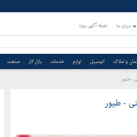
تعرفه آگهی ویژه
درباره ما
تمان و املاک
اتومبیل
لوازم
خدمات
بازار کار
صنعت
 - طیور
ی - طیور