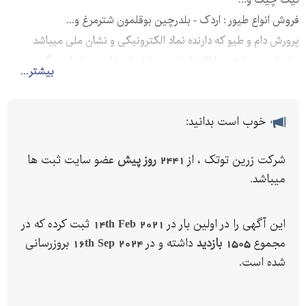
فروش انواع طیور : اردک - بلدرچین بوقلمون شترمرغ و...
پرورش دام و طیو که دارنده نماد الکترونیکی و نشان ملی میباشد
برای ثبت سفارش و اطلاع از قیمت با شماره های زیر تماس بگیرید .
بیشتر...
خوب است بدانید:
شرکت زرین توتک ، از
2441 روز پیش
عضو سایت ثبت ها
میباشد.
این آگهی را در اولین بار در
14th Feb 2021
ثبت کرده که در
مجموع
1505 بازدید
داشته و در
16th Sep 2024
بروزرسانی
شده است.