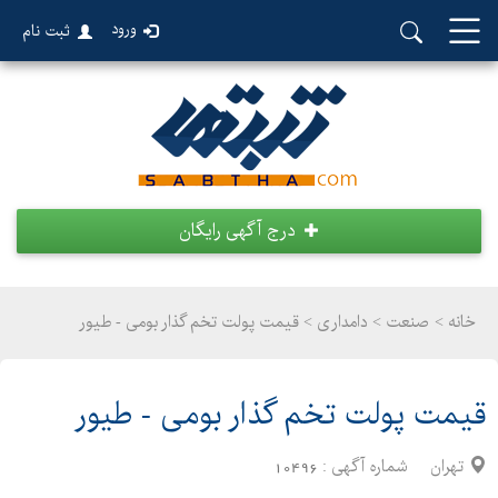
ورود
ثبت نام
درج آگهی رایگان
خانه >
صنعت
>
دامداری > قیمت پولت تخم گذار بومی - طیور
قیمت پولت تخم گذار بومی - طیور
تهران
شماره آگهی :
10496