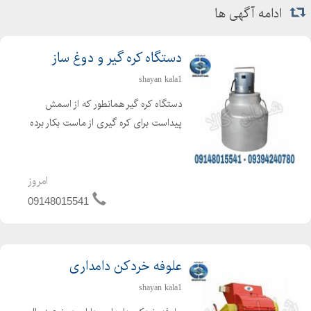
ادامه آگهی ها
دستگاه کره گیر و دوغ ساز
shayan kala1
دستگاه کره گیر همانطور که از اسمش
پیداست برای کره گیری از ماست بکار برده
می شود ، که برای تهیه کره از فرایند
همزن گریز از مرکز استفاده می گردد. دراین
حالت کره تولید شده در سطح مایع
امروز
مخلوط شده و بحال...
09148015541
علوفه خردکن دامداری
shayan kala1