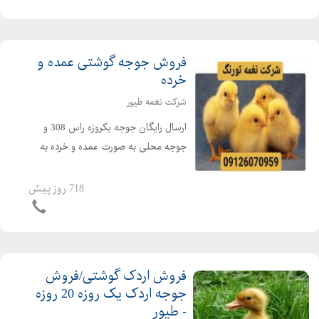
هیتر در امکن...
فروش جوجه گوشتی عمده و
خرده
شرکت نغمه طیور
ارسال رایگان جوجه یکروزه راس 308 و
جوجه محلی به صورت عمده و خرده به
سراسر کشور جوجه یکروزه راس 308 با
کیفیت فروش مرغ بومی یک روزه به
718 روز پیش
صورت عمده و خرده بهترین قیمت جوجه
یکروزه راس 308 را از ما د...
فروش اردک گوشتی/فروش
جوجه اردک یک روزه 20 روزه
- طیور