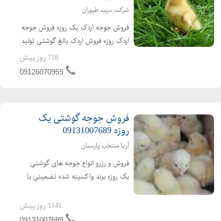
شرکت سپید طیوران
فروش جوجه اردک یک روزه فروش جوجه
اردک روزه فروش اردک بالغ گوشتی تولید
کننده ی جوجه اردک از یک روزه تا بالغ
718 روز پیش
فروش اردک گوشتی عمده ای و خرده ای
09126070959
اردک محلی اردک پکنی اردک پکینی
تحویل ساعته به تم...
فروش جوجه گوشتی یک
روزه 09131007689
آریا منتخب پارسیان
فروش و رزرو انواع جوجه های گوشتی
یک روزه برند واکسینه شده تضمینی با
کیفیت ارسال به تمام نقاط کشور باصدور
مجوز ابطال مجوز ارین راس پلاس کاب
1141 روز پیش
ارین
09131007689