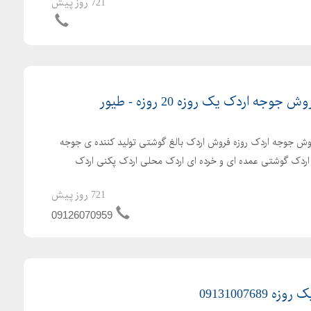
721 روز پیش
ه اردک یک روزه 20 روزه - طیور
ش جوجه اردک روزه فروش اردک بالغ گوشتی تولید کننده ی جوجه
ش اردک گوشتی عمده ای و خرده ای اردک محلی اردک پکنی اردک
721 روز پیش
09126070959
091310076