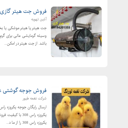
فروش جت هیتر گازی، ب
آذین تهویه
جت هیتر یا هیتر موشکی یا بخ
وسیله گرمایشی عالی برای گرم 
باشد. از جت هیتر در امکن...
فروش جوجه گوشتی عم
شرکت نغمه طیور
یکروزه راس 308 
یکروزه راس 308 را از ما د...