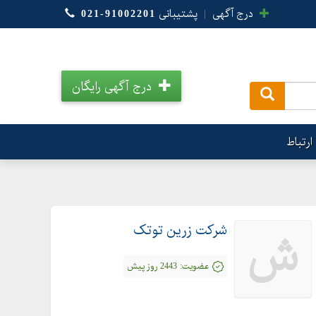
درج آگهی
|
پشتیبانی
021-91002201
درج آگهی رایگان
.
ارتباط
شرکت زرین توتک
ش
عضویت:
2443 روز پیش