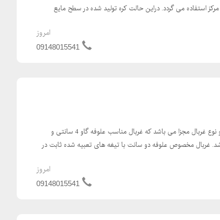
ز مرکز استفاده می گردد. دراین حالت کره تولید شده در سطح مایع
امروز
09148015541
علوفه خردکن دامداری دارای دو نوع غربال مجزا می باشد که غربال مناسب علوفه گاو 4 سانتی و
سانتی می باشد. غربال مخصوص علوفه دو سانت با تیغه های تعبیه شده ثابت در
امروز
09148015541