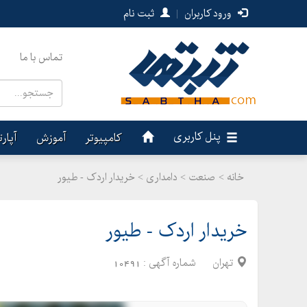
ورود کاربران
|
ثبت نام
تماس با ما
پنل کاربری
کامپیوتر
آموزش
آپار
خانه >
صنعت
>
دامداری > خریدار اردک - طیور
خریدار اردک - طیور
تهران
شماره آگهی :
10491