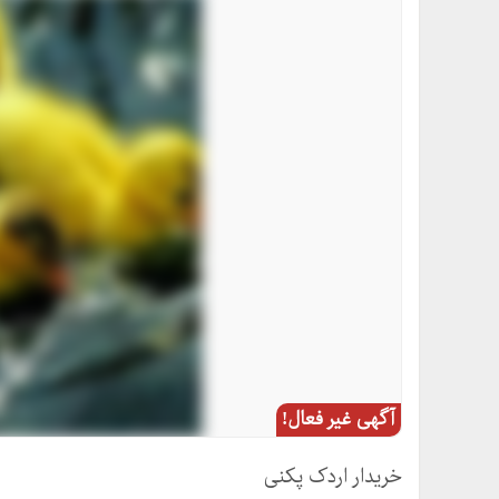
آگهی غیر فعال!
خریدار اردک پکنی