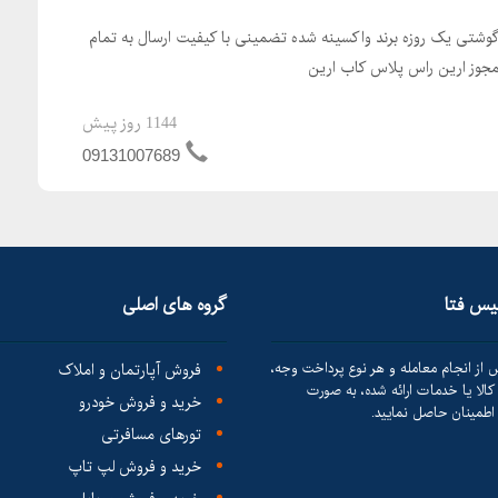
گوشتی یک روزه برند واکسینه شده تضمینی با کیفیت ارسال به تمام
 مجوز ارین راس پلاس کاب ارین
1144 روز پیش
09131007689
لیس فتا
گروه های اصلی
 از انجام معامله و هر نوع پرداخت وجه،
فروش آپارتمان و املاک
الا یا خدمات ارائه شده، به صورت
خرید و فروش خودرو
طمینان حاصل نمایید.
تورهای مسافرتی
خرید و فروش لپ تاپ