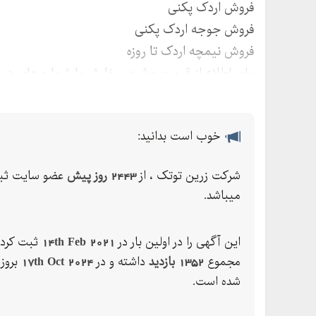
فروش اردک پکنی
فروش جوجه اردک پکنی
فروش نیمچه اردک تا روزه
برای اطلاع از قیمت و ثبت سفارش با شماره های در
خوب است بدانید:
شرکت زرین توتک ، از
2443 روز پیش
عضو سایت ثب
میباشد.
این آگهی را در اولین بار در
14th Feb 2021
ثبت کرده
مجموع
1352 بازدید
داشته و در
17th Oct 2024
بروز
شده است.