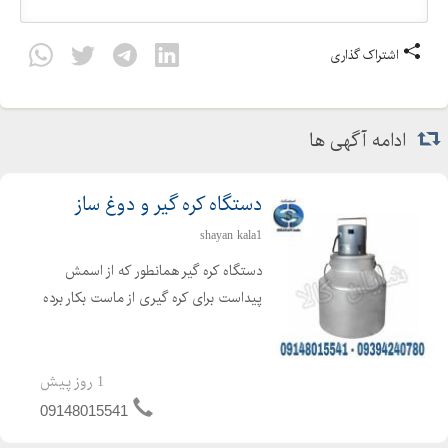
اشتراک گذاری
ادامه آگهی ها
دستگاه کره گیر و دوغ ساز
shayan kala1
دستگاه کره گیر همانطور که از اسمش
پیداست برای کره گیری از ماست بکار برده
می شود ، که برای تهیه کره از فرایند
همزن گریز از مرکز استفاده می گردد. دراین
حالت کره تولید شده در سطح مایع
1 روز پیش
مخلوط شده و بحال...
09148015541