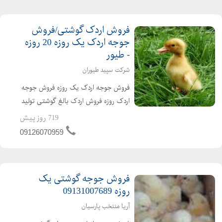
فروش اردک گوشتی/فروش
جوجه اردک یک روزه 20 روزه
- طیور
شرکت سپید طیوران
فروش جوجه اردک یک روزه فروش جوجه
اردک روزه فروش اردک بالغ گوشتی تولید
کننده ی جوجه اردک از یک روزه تا بالغ
719 روز پیش
فروش اردک گوشتی عمده ای و خرده ای
09126070959
اردک محلی اردک پکنی اردک پکینی
تحویل ساعته به تم...
فروش جوجه گوشتی یک
روزه 09131007689
آریا منتخب پارسیان