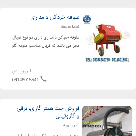
علوفه خردکن دامداری
shayan kala1
علوفه خردکن دامداری دارای دو نوع غربال
مجزا می باشد که غربال مناسب علوفه گاو
4 سانتی و علوفه گوسفند 2 سانتی می
باشد. غربال مخصوص علوفه دو سانت با
تیغه های تعبیه شده ثابت در بدنه و تیغه
1 روز پیش
های مورب و ...
09148015541
فروش جت هیتر گازی، برقی
و گازوئیلی
آذین تهویه
جت هیتر یا هیتر موشکی یا بخاری لوله