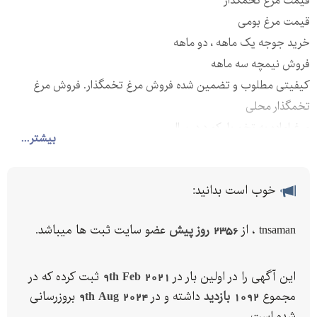
قیمت مرغ تخمگذار
قیمت مرغ بومی
خرید جوجه یک ماهه ، دو ماهه
فروش نیمچه سه ماهه
کیفیتی مطلوب و تضمین شده فروش مرغ تخمگذار. فروش مرغ
تخمگذار محلی
مرغ اماده به تخم با رکورد در سال
بیشتر...
خوب است بدانید:
tnsaman ، از
2356 روز پیش
عضو سایت ثبت ها میباشد.
این آگهی را در اولین بار در
9th Feb 2021
ثبت کرده که در
مجموع
1092 بازدید
داشته و در
9th Aug 2024
بروزرسانی
شده است.