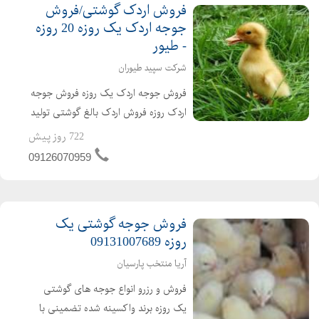
فروش اردک گوشتی/فروش
جوجه اردک یک روزه 20 روزه
- طیور
شرکت سپید طیوران
فروش جوجه اردک یک روزه فروش جوجه
اردک روزه فروش اردک بالغ گوشتی تولید
کننده ی جوجه اردک از یک روزه تا بالغ
722 روز پیش
فروش اردک گوشتی عمده ای و خرده ای
09126070959
اردک محلی اردک پکنی اردک پکینی
تحویل ساعته به تم...
فروش جوجه گوشتی یک
روزه 09131007689
آریا منتخب پارسیان
فروش و رزرو انواع جوجه های گوشتی
یک روزه برند واکسینه شده تضمینی با