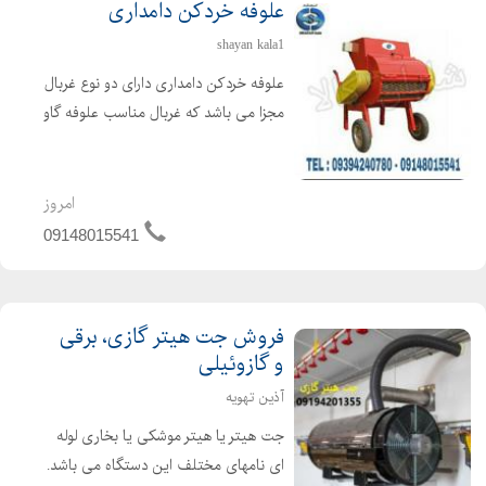
علوفه خردکن دامداری
shayan kala1
علوفه خردکن دامداری دارای دو نوع غربال
مجزا می باشد که غربال مناسب علوفه گاو
4 سانتی و علوفه گوسفند 2 سانتی می
باشد. غربال مخصوص علوفه دو سانت با
تیغه های تعبیه شده ثابت در بدنه و تیغه
امروز
های مورب و ...
09148015541
فروش جت هیتر گازی، برقی
و گازوئیلی
آذین تهویه
جت هیتر یا هیتر موشکی یا بخاری لوله
ای نامهای مختلف این دستگاه می باشد.