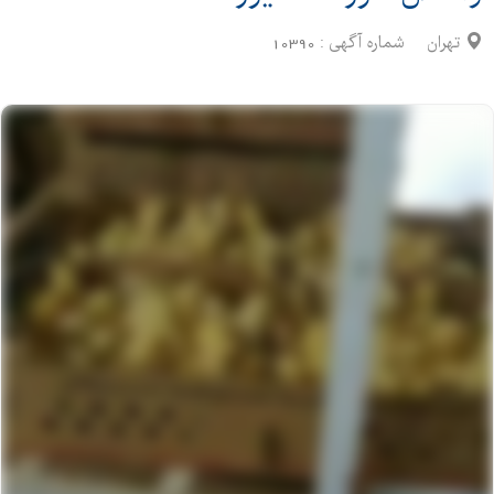
تهران
شماره آگهی :
10390