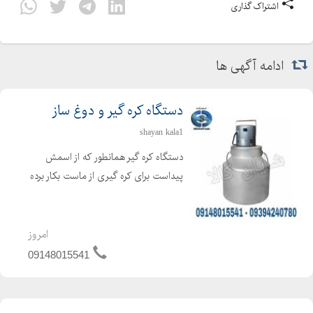
اشتراک گذاری
ادامه آگهی ها
دستگاه کره گیر و دوغ ساز
shayan kala1
دستگاه کره گیر همانطور که از اسمش
پیداست برای کره گیری از ماست بکار برده
می شود ، که برای تهیه کره از فرایند
همزن گریز از مرکز استفاده می گردد. دراین
حالت کره تولید شده در سطح مایع
امروز
مخلوط شده و بحال...
09148015541