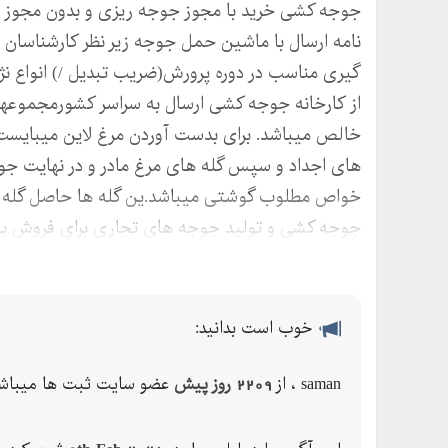
جوجه کشی خرید با مجوز جوجه ریزی و بدون مجوز س
نامه ارسال با ماشین حمل جوجه زیر نظر کارشناسان
گیری مناسب در دوره پرورش(ضریب تبدیل /) انواع نژ
از کارخانه جوجه کشی ارسال به سراسر کشورمجموعه­ا
خالص می­باشد. برای بدست آوردن مرغ لاین میبایست ب
های اجداد و سپس گله های مرغ مادر و در نهایت جو
خواص مطلوب گوشتی می­باشد.ین گله ها حاصل گله ها
جوجه کشی و تولید جوجه های تجاری برای فروش به ب
مرغهای جوجه کشی شده به جوجه یکروزه گوشتی تبدی
خوب است بدانید:
saman ، از
2209 روز پیش
عضو سایت ثبت ها میباشد