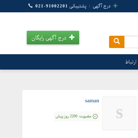
درج آگهی
|
پشتیبانی
021-91002201
درج آگهی رایگان
.
ارتباط
saman
s
عضویت:
2209 روز پیش