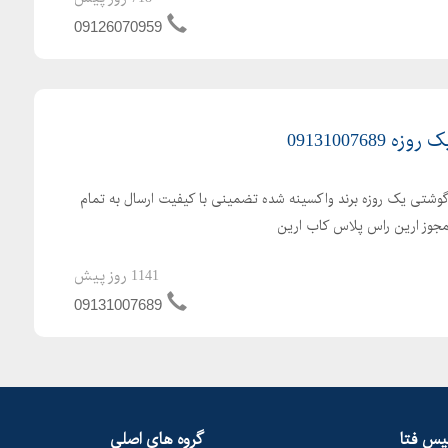
09126070959
091310076
گوشتی یک روزه برند واکسینه شده تضمینی با کیفیت ارسال به تمام
 مجوز ارین راس پلاس کاب ارین
1141 روز پیش
09131007689
لیس فتا
گروه های اصلی