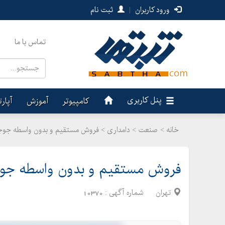
ورود کاربران
|
ثبت نام
تماس با ما
پنل کاربری
کامپیوتر
آموزش
آپار
خانه >
صنعت
>
دامداری > فروش مستقیم و بدون واسطه جوجه
فروش مستقیم و بدون واسطه جوجه
تهران
شماره آگهی :
10370