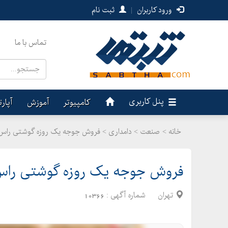
ورود کاربران
|
ثبت نام
تماس با ما
پنل کاربری
کامپیوتر
آموزش
آپار
خانه >
صنعت
>
دامداری > فروش جوجه یک روزه گوشتی راس . 
فروش جوجه یک روزه گوشتی راس .
تهران
شماره آگهی :
10366