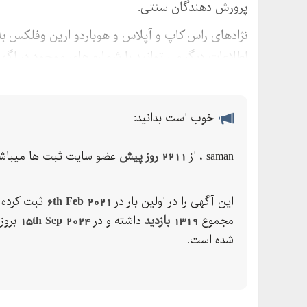
پرورش دهندگان سنتی.
نژادهای راس کاپ و آپلاس و هوباردو ارین وفلکس ب
اطلاعات دیگر می توانید با شماره های موجود در اگ
خوب است بدانید:
saman ، از
2211 روز پیش
عضو سایت ثبت ها میباشد
این آگهی را در اولین بار در
6th Feb 2021
ثبت کرده ک
مجموع
1319 بازدید
داشته و در
15th Sep 2024
بروز
شده است.