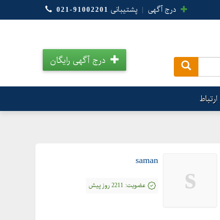
درج آگهی
|
پشتیبانی
021-91002201
درج آگهی رایگان
.
ارتباط
saman
s
عضویت:
2211 روز پیش