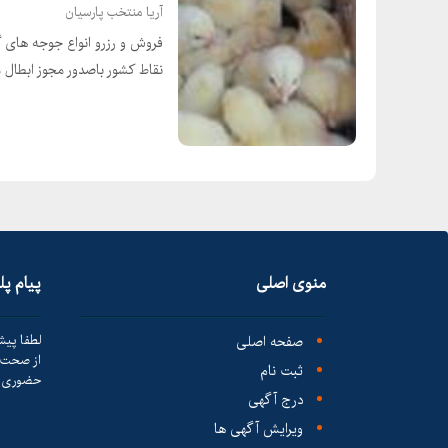
آریا منتخب پارسیان
فروش و رزرو انواع جوجه های 
نقاط کشور باصدور مجوز ابطال
منوی اصلی
پیام پ
صفحه اصلی
لطفا پیش
از صحت ک
ثبت نام
حضوری ا
درج آگهی
ویرایش آگهی ها