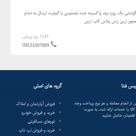
گوشتی یک روزه برند واکسینه شده تضمینی با کیفیت ارسال به تمام
 مجوز ارین راس پلاس کاب ارین
1143 روز پیش
09131007689
لیس فتا
گروه های اصلی
 از انجام معامله و هر نوع پرداخت وجه،
فروش آپارتمان و املاک
الا یا خدمات ارائه شده، به صورت
خرید و فروش خودرو
طمینان حاصل نمایید.
تورهای مسافرتی
خرید و فروش لپ تاپ