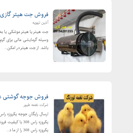
فروش جت هیتر گازی، ب
آذین تهویه
جت هیتر یا هیتر موشکی یا بخ
وسیله گرمایشی عالی برای گرم 
باشد. از جت هیتر در امکن...
فروش جوجه گوشتی عم
شرکت نغمه طیور
یکروزه راس 308 
یکروزه راس 308 را از ما د...