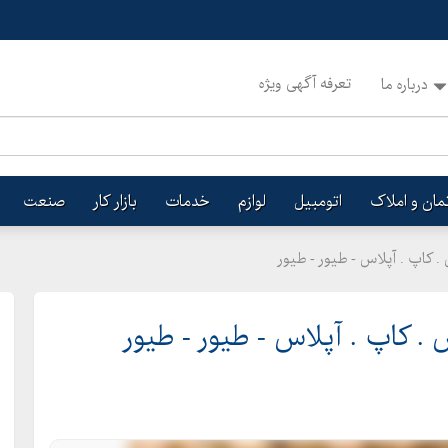
تعرفه آگهی ویژه
درباره ما
تمان و املاک
اتومبیل
لوازم
خدمات
بازار کار
صنعت
کاپ . آپلاس - طیور - طیور
 کاپ . آپلاس - طیور - طیور