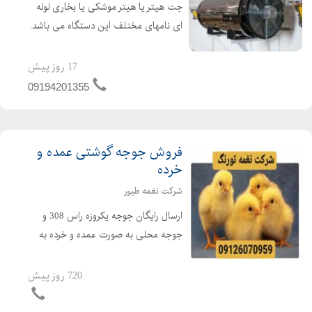
جت هیتر یا هیتر موشکی یا بخاری لوله
ای نامهای مختلف این دستگاه می باشد.
جت هیتر یک وسیله گرمایشی عالی برای
گرم کردن سالن های تولید ، دامداری ها،
17 روز پیش
مرغداری ها و گلخانه ها می باشد. از جت
09194201355
هیتر در امکن...
فروش جوجه گوشتی عمده و
خرده
شرکت نغمه طیور
ارسال رایگان جوجه یکروزه راس 308 و
جوجه محلی به صورت عمده و خرده به
سراسر کشور جوجه یکروزه راس 308 با
کیفیت فروش مرغ بومی یک روزه به
720 روز پیش
صورت عمده و خرده بهترین قیمت جوجه
یکروزه راس 308 را از ما د...