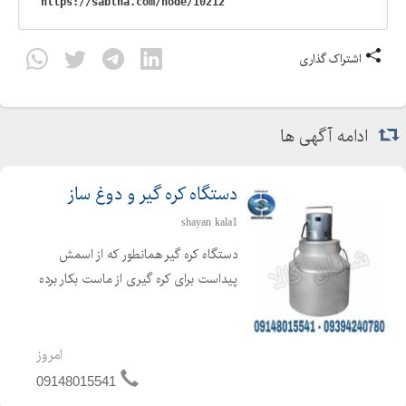
اشتراک گذاری
ادامه آگهی ها
دستگاه کره گیر و دوغ ساز
shayan kala1
دستگاه کره گیر همانطور که از اسمش
پیداست برای کره گیری از ماست بکار برده
می شود ، که برای تهیه کره از فرایند
همزن گریز از مرکز استفاده می گردد. دراین
حالت کره تولید شده در سطح مایع
امروز
مخلوط شده و بحال...
09148015541