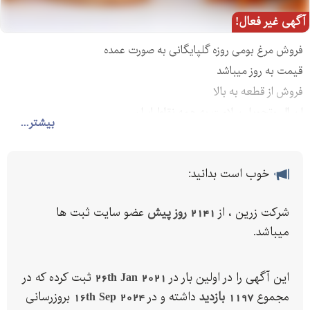
آگهی غیر فعال!
فروش مرغ بومی روزه گلپایگانی به صورت عمده
قیمت به روز میباشد
فروش از قطعه به بالا
ارسال وتحویل سلامت به همه نقاط ایران
بیشتر...
خوب است بدانید:
شرکت زرین ، از
2141 روز پیش
عضو سایت ثبت ها
میباشد.
این آگهی را در اولین بار در
26th Jan 2021
ثبت کرده که در
مجموع
1197 بازدید
داشته و در
16th Sep 2024
بروزرسانی