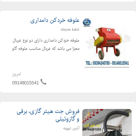
علوفه خردکن دامداری
shayan kala1
علوفه خردکن دامداری دارای دو نوع غربال
مجزا می باشد که غربال مناسب علوفه گاو
4 سانتی و علوفه گوسفند 2 سانتی می
باشد. غربال مخصوص علوفه دو سانت با
تیغه های تعبیه شده ثابت در بدنه و تیغه
امروز
های مورب و ...
09148015541
فروش جت هیتر گازی، برقی
و گازوئیلی
آذین تهویه