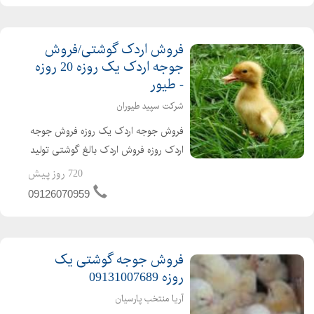
فروش اردک گوشتی/فروش
جوجه اردک یک روزه 20 روزه
- طیور
شرکت سپید طیوران
فروش جوجه اردک یک روزه فروش جوجه
اردک روزه فروش اردک بالغ گوشتی تولید
کننده ی جوجه اردک از یک روزه تا بالغ
720 روز پیش
فروش اردک گوشتی عمده ای و خرده ای
09126070959
اردک محلی اردک پکنی اردک پکینی
تحویل ساعته به تم...
فروش جوجه گوشتی یک
روزه 09131007689
آریا منتخب پارسیان