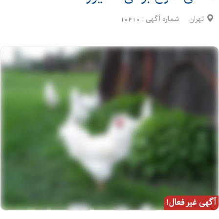
تهران
شماره آگهی :
10210
آگهی غیر فعال!