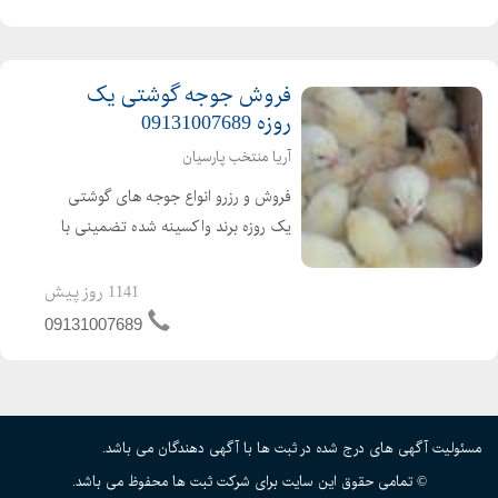
اردک محلی اردک پکنی اردک پکینی
تحویل ساعته به تم...
فروش جوجه گوشتی یک
روزه 09131007689
آریا منتخب پارسیان
فروش و رزرو انواع جوجه های گوشتی
یک روزه برند واکسینه شده تضمینی با
کیفیت ارسال به تمام نقاط کشور باصدور
مجوز ابطال مجوز ارین راس پلاس کاب
1141 روز پیش
ارین
09131007689
مسئولیت آگهی های درج شده در ثبت ها با آگهی دهندگان می باشد.
© تمامی حقوق این سایت برای شرکت ثبت ها محفوظ می باشد.