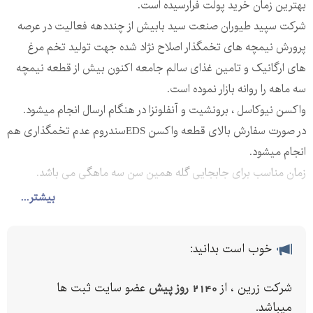
بهترین زمان خرید پولت فرارسیده است.
شرکت سپید طیوران صنعت سید بابیش از چنددهه فعالیت در عرصه
پرورش نیمچه های تخمگذار اصلاح نژاد شده جهت تولید تخم مرغ
های ارگانیک و تامین غذای سالم جامعه اکنون بیش از قطعه نیمچه
سه ماهه را روانه بازار نموده است.
واکسن نیوکاسل ، برونشیت و آنفلونزا در هنگام ارسال انجام میشود.
در صورت سفارش بالای قطعه واکسن EDSسندروم عدم تخمگذاری هم
انجام میشود.
زمان مناسب برای جابجایی گله همین سن سه ماهگی می باشد.
امکان ارسال به تمامی استانها با ماشین های حمل مخصوص با حداقل
بیشتر...
هزینه حمل بار
در قرارداد با ما از تضمین خرید تخم و تعویض مرغ پایان دوره با مرغ
خوب است بدانید:
های جوان شرکت بهره ببرید.
مشاوره و پشتیبانی رایگان
شرکت زرین ، از
2140 روز پیش
عضو سایت ثبت ها
میباشد.