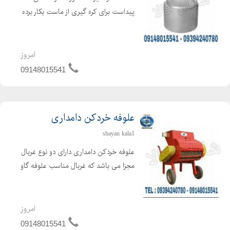
پیداست برای کره گیری از ماست بکار برده
می شود ، که برای تهیه کره از فرایند
همزن گریز از مرکز استفاده می گردد. دراین
حالت کره تولید شده در سطح مایع
امروز
مخلوط شده و بحال...
09148015541
علوفه خردکن دامداری
shayan kala1
علوفه خردکن دامداری دارای دو نوع غربال
مجزا می باشد که غربال مناسب علوفه گاو
4 سانتی و علوفه گوسفند 2 سانتی می
باشد. غربال مخصوص علوفه دو سانت با
تیغه های تعبیه شده ثابت در بدنه و تیغه
امروز
های مورب و ...
09148015541