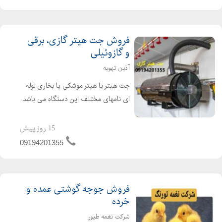
فروش جت هیتر گازی، برقی
و گازوئیلی
آذین تهویه
جت هیتر یا هیتر موشکی یا بخاری لوله
ای نامهای مختلف این دستگاه می باشد.
جت هیتر یک وسیله گرمایشی عالی برای
گرم کردن سالن های تولید ، دامداری ها،
15 روز پیش
مرغداری ها و گلخانه ها می باشد. از جت
09194201355
هیتر در امکن...
فروش جوجه گوشتی عمده و
خرده
شرکت نغمه طیور