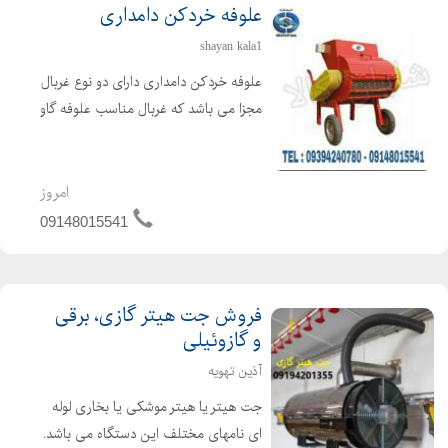
علوفه خردکن دامداری
shayan kala1
علوفه خردکن دامداری دارای دو نوع غربال
مجزا می باشد که غربال مناسب علوفه گاو
4 سانتی و علوفه گوسفند 2 سانتی می
باشد. غربال مخصوص علوفه دو سانت با
تیغه های تعبیه شده ثابت در بدنه و تیغه
امروز
های مورب و ...
09148015541
فروش جت هیتر گازی، برقی
و گازوئیلی
آذین تهویه
جت هیتر یا هیتر موشکی یا بخاری لوله
ای نامهای مختلف این دستگاه می باشد.