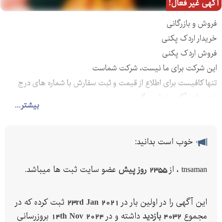
آگهی غیر فعال!
فروش و بازرگانی
خریدار اردک پکنی
فروش اردک پکنی
این شرکت برای ما نیست، شرکت شماست
تنها کافیست برای اطلاع از قیمت و ثبت سفارش با شماره های درج
شده ما در آگهی تماس بگیرید
بیشتر...
خوب است بدانید:
tnsaman ، از
2355 روز پیش
عضو سایت ثبت ها میباشد.
این آگهی را در اولین بار در
23rd Jan 2021
ثبت کرده که در
مجموع
4032 بازدید
داشته و در
14th Nov 2024
بروزرسانی