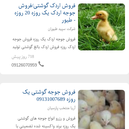
فروش اردک گوشتی/فروش
جوجه اردک یک روزه 20 روزه
- طیور
شرکت سپید طیوران
فروش جوجه اردک یک روزه فروش جوجه
اردک روزه فروش اردک بالغ گوشتی تولید
کننده ی جوجه اردک از یک روزه تا بالغ
718 روز پیش
فروش اردک گوشتی عمده ای و خرده ای
09126070959
اردک محلی اردک پکنی اردک پکینی
تحویل ساعته به تم...
فروش جوجه گوشتی یک
روزه 09131007689
آریا منتخب پارسیان
فروش و رزرو انواع جوجه های گوشتی
یک روزه برند واکسینه شده تضمینی با