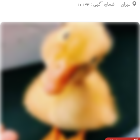
تهران
شماره آگهی :
10143