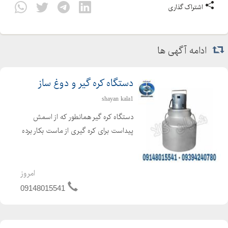
اشتراک گذاری
ادامه آگهی ها
دستگاه کره گیر و دوغ ساز
shayan kala1
دستگاه کره گیر همانطور که از اسمش
پیداست برای کره گیری از ماست بکار برده
می شود ، که برای تهیه کره از فرایند
همزن گریز از مرکز استفاده می گردد. دراین
حالت کره تولید شده در سطح مایع
امروز
مخلوط شده و بحال...
09148015541