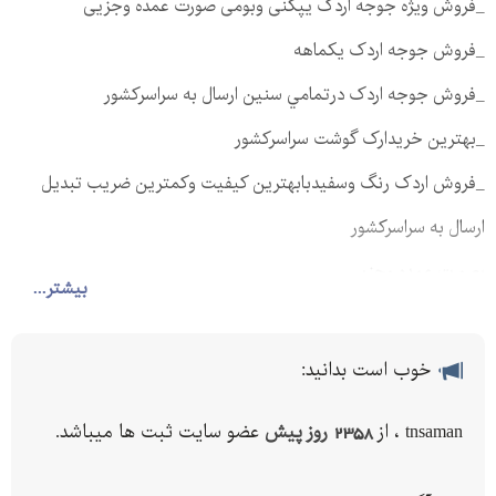
_فروش ويژه جوجه اردک يپکنی وبومی صورت عمده وجزیی
_فروش جوجه اردک يکماهه
_فروش جوجه اردک درتمامي سنين ارسال به سراسرکشور
_بهترين خريدارک گوشت سراسرکشور
_فروش اردک رنگ وسفيدبابهترين کيفيت وکمترين ضريب تبدیل
ارسال به سراسركشور
بصورت عمده وجزيي
بیشتر...
خوب است بدانید:
tnsaman ، از
2358 روز پیش
عضو سایت ثبت ها میباشد.