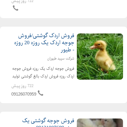
722 روز پیش
صورت عمده و خرده بهترین قیمت جوجه
یکروزه راس 308 را از ما د...
فروش اردک گوشتی/فروش
جوجه اردک یک روزه 20 روزه
- طیور
شرکت سپید طیوران
فروش جوجه اردک یک روزه فروش جوجه
اردک روزه فروش اردک بالغ گوشتی تولید
کننده ی جوجه اردک از یک روزه تا بالغ
722 روز پیش
فروش اردک گوشتی عمده ای و خرده ای
09126070959
اردک محلی اردک پکنی اردک پکینی
تحویل ساعته به تم...
فروش جوجه گوشتی یک