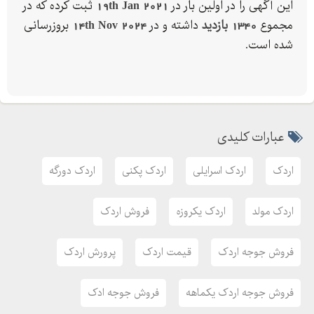
این آگهی را در اولین بار در
19th Jan 2021
ثبت کرده که در
مجموع
1340 بازدید
داشته و در
14th Nov 2024
بروزرسانی
شده است.
عبارات کلیدی
اردک
اردک اسرایلی
اردک پکنی
اردک دورگه
اردک مولد
اردک یکروزه
فروش اردک
فروش جوجه اردک
قیمت اردک
پرورش اردک
فروش جوجه اردک يکماهه
فروش جوجه ادک