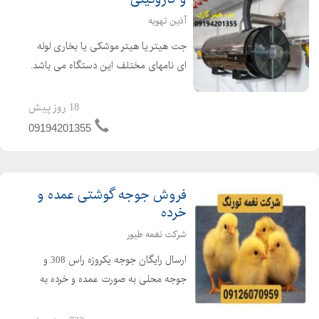
آذین تهویه
جت هیتر یا هیتر موشکی یا بخاری لوله
ای نامهای مختلف این دستگاه می باشد.
جت هیتر یک وسیله گرمایشی عالی برای
گرم کردن سالن های تولید ، دامداری ها،
18 روز پیش
مرغداری ها و گلخانه ها می باشد. از جت
09194201355
هیتر در امکن...
فروش جوجه گوشتی عمده و
خرده
شرکت نغمه طیور
ارسال رایگان جوجه یکروزه راس 308 و
جوجه محلی به صورت عمده و خرده به
سراسر کشور جوجه یکروزه راس 308 با
کیفیت فروش مرغ بومی یک روزه به