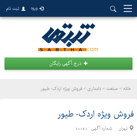
ورود
ثبت نام
درج آگهی رایگان
خانه >
صنعت
>
دامداری > فروش ویژه اردک- طیور
فروش ویژه اردک- طیور
تهران
شماره آگهی :
10061