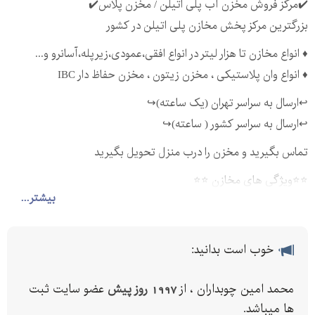
✔️مرکز فروش مخزن آب پلی اتیلن / مخزن پلاس✔️
بزرگترین مرکز پخش مخازن پلی اتیلن در کشور
♦ انواع مخازن تا هزار لیتر در انواع افقی،عمودی،زیرپله،آسانرو و...
♦ انواع وان پلاستیکی ، مخزن زیتون ، مخزن حفاظ دار IBC
↩ارسال به سراسر تهران (یک ساعته)↪
↩ارسال به سراسر کشور ( ساعته)↪
️تماس بگیرید و مخزن را درب منزل تحویل بگیرید️️
⭐⭐ویژگی های مخازن ⭐⭐
بیشتر...
✅ سه لایه ، آنتی باکتریال و ضد جلبک( بهترین گزینه برای آب
آشامیدنی و مایعات بهداشتی)
خوب است بدانید:
✅ دارای گارانتی مستقیم کارخانه
✅ تولید شده توسط پلی اتیلن پتروشیمی تبریز
محمد امین چوبداران ، از
1997 روز پیش
عضو سایت ثبت
✅ دارنده لایه محافظ uv و مقاوم در برابر آفتاب
ها میباشد.