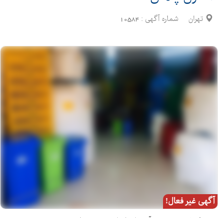
تهران
شماره آگهی :
10584
آگهی غیر فعال!