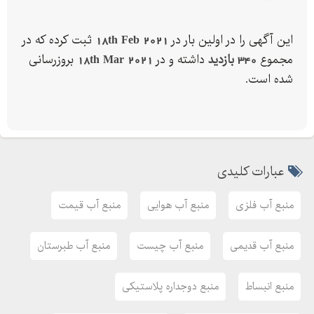
❌ ضد باکتری
❌ ضد بو
این آگهی را در اولین بار در
18th Feb 2021
ثبت کرده که در
❌ ضد جلبک و خزه
مجموع
340 بازدید
داشته و در
18th Mar 2021
بروزرسانی
❌ ضد اشعه UV
شده است.
❌ فاقد مواد ناخالصی
تماس بگیرید و بهترین قیمت مخزن آب پلی اتیلن را دریافت کنید :
عبارات کلیدی
⭐⭐بهترین کیفیت را از ما بخواهید⭐⭐
آدرس کارخانه : تهران ، شهرک صنعتی شمس آباد ، بلوار سروستان ،
منبع آب فلزی
منبع آب هوایی
منبع آب قیمت
گلسرخ ، قطعه
منبع آب قدیمی
منبع آب چیست
منبع آب طبرستان
آدرس دفتر مرکزی : تهران ، خیابان قائم مقام فراهانی ، سر افراز ،
ساختمان سینا ، طبقه ، واحد
منبع انبساط
منبع دوجداره پلاستیکی
منبع آب فلزی