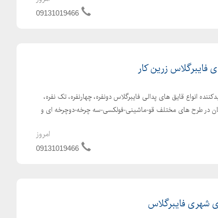
09131019466
ی فایبرگلاس زرین کار
کننده انواع قایق های پدالی فایبرگلاس دونفره، چهارنفره، تک نفره،
ن در طرح های مختلف قو-ماشینی-فولکسی-سه چرخه-دوچرخه ای و
امروز
09131019466
ی شهری فایبرگلاس