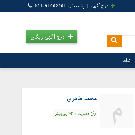
درج آگهی
|
پشتیبانی
021-91002201
درج آگهی رایگان
.
ارتباط
محمد طاهری
م
عضویت:
2015 روز پیش