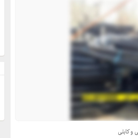
ل
 و کابلی