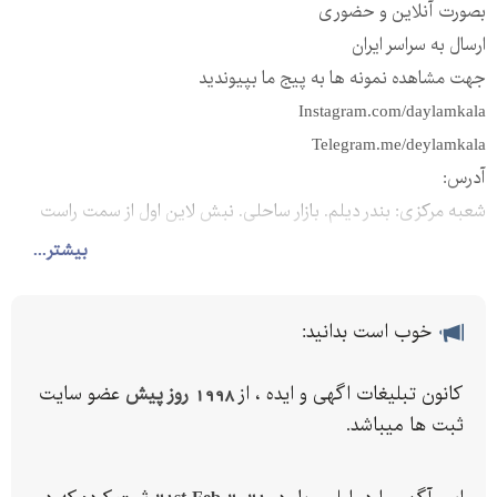
بصورت آنلاین و حضوری
ارسال به سراسر ایران
جهت مشاهده نمونه ها به پیج ما بپیوندید
Instagram.com/daylamkala
Telegram.me/deylamkala
آدرس:
شعبه مرکزی: بندر دیلم. بازار ساحلی. نبش لاین اول از سمت راست
شعبه دوم: کوچه روبه رو مسجدنور. جنب پاساژ دریملند. فرعی اول
بیشتر...
سمت راست
شماره تماس:
خوب است بدانید:
کانون تبلیغات اگهی و ایده ، از
1998 روز پیش
عضو سایت
Telegram ()
ثبت ها میباشد.
DeylamKala
زندگی راحت با دیلم کالا - درخواست کالا :