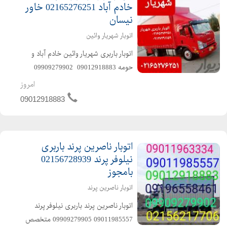
خادم آباد 02165276251 خاور
نیسان
اتوبار شهریار وائین
اتوبار باربری شهریار وائین خادم آباد و
حومه 09012918883 ️ 09909279902
متخصص در حمل و نقل اثاثیه منزل
امروز
وجهیزیه و مبلمان و شرکتها و غیره باکادر
09012918883
مجرب و پرسنل خوش اخلاق و حرفهای با
ماشینهای ...
اتوبار ناصرین پرند باربری
نیلوفر پرند 02156728939
بامجوز
اتوبار ناصرین پرند
️اتوبار ناصرین پرند باربری نیلوفر پرند️
09011985557 ️09909279905 ️متخصص