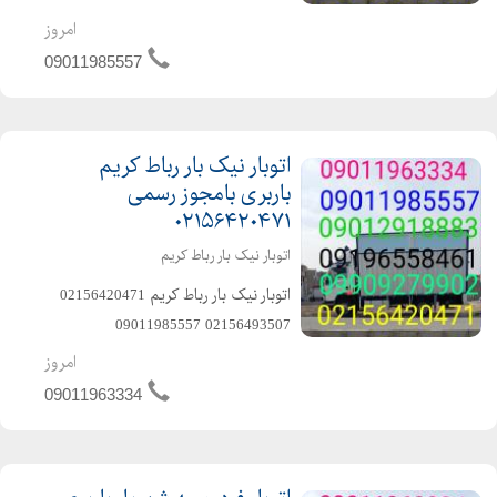
️09909279905 ️ 09011985557 ️متخصص
امروز
در حمل و نقل اثاثیه منزل وجهیزیه و
09011985557
مبلمان و شرکتها و غیره ️باکادر مجرب و
کا...
اتوبار نیک بار رباط کریم
باربری بامجوز رسمی
۰۲۱۵۶۴۲۰۴۷۱
اتوبار نیک بار رباط کریم
️اتوبار نیک بار رباط کریم️ 02156420471 ️
02156493507️ 09011985557️
09909279902️ 09909279905️
امروز
09012918883️ ️متخصص در حمل و نقل
09011963334
اثاثیه منزل وجهیزیه و مبلمان و شرکتها
و غیره ️باکاد...