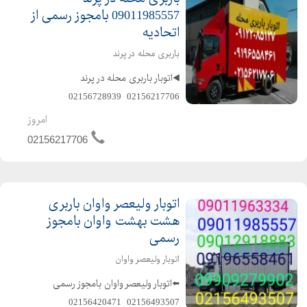
09011985557 بامجوز رسمی از
اتحادیه
باربری محله در پرند
◀️اتوبار باربری محله در پرند️
02156217706 ️ 02156728939
09011985557 ️ 09196558461
امروز
️معروفترین باربری محله در پرند بامجوز
02156217706
رسمی از اتحادیه ️متخصص در حمل و نقل
اثاثیه ...
اتوبار ولیعصر واوان باربری
هشت بهشت واوان بامجوز
رسمی
اتوبار ولیعصر واوان
⬅️اتوبار ولیعصر واوان بامجوز رسمی️
️02156493507 ️ 02156420471