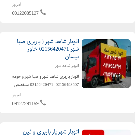
09127291159️ ️متخصص در حمل و نقل
امروز
اثاثیه منزل وجهیزیه و مبلمان و شرکتها
09122085127
و غیره ️باکادر مجرب و کارگران ماهر و کار
بلد و حرف...
اتوبار شاهد شهر ( باربری صبا
شهر 02156420471 خاور
نیسان
اتوبار شاهد شهر
️اتوبار باربری شاهد شهر و صبا شهر و حومه️
️02156493507 ️ 02156420471 ️متخصص
در حمل و نقل اثاثیه منزل وجهیزیه و
امروز
مبلمان و شرکتها و غیره ️باکادر مجرب و
09127291159
کارگران ماهر و کار بلد و حرفها...
اتوبار شهریار باربری وائین