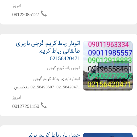
در حمل و نقل اثاثیه منزل وجهیزیه و
امروز
مبلمان و شرکتها و غیره ️باکادر مجرب و
09122085127
پرسنل خوش اخلاق و حرفهای ️با
ماشینهای مسقف ...
اتوبار رباط کریم گرجی باربری
طالقانی رباط کریم
02156420471
اتوبار رباط کریم گرجی
️اتوبار باربری رباط کریم گرجی️️
02156420471 ️️ 02156493507 ️متخصص
در حمل و نقل اثاثیه منزل وجهیزیه و
امروز
مبلمان و شرکتها و غیره ️باکادر مجرب و
09127291159
کارگران ماهر و کار بلد و حرفهای و خوش
اخلاق ...
حمل بار رباط کریم پرند