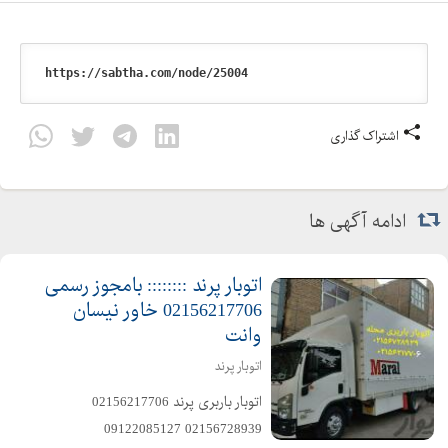
اشتراک گذاری
ادامه آگهی ها
اتوبار پرند :::::::: بامجوز رسمی
02156217706 خاور نیسان
وانت
اتوبار پرند
️اتوبار باربری پرند️ 02156217706 ️
02156728939 ️09122085127 ️