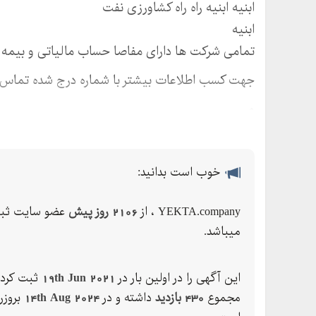
ابنیه ابنیه راه راه کشاورزی نفت
ابنیه
تمامی شرکت ها دارای مفاصا حساب مالیاتی و بیمه 
جهت کسب اطلاعات بیشتر با شماره درج شده تماس ب
و
خوب است بدانید:
YEKTA.company ، از
2106 روز پیش
عضو سایت ثب
میباشد.
این آگهی را در اولین بار در
19th Jun 2021
ثبت کرده
مجموع
430 بازدید
داشته و در
14th Aug 2024
بروزر