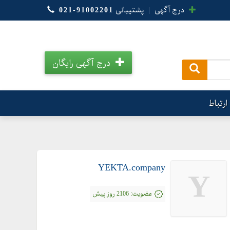
درج آگهی
|
پشتیبانی
021-91002201
درج آگهی رایگان
.
ارتباط
YEKTA.company
Y
عضویت:
2106 روز پیش