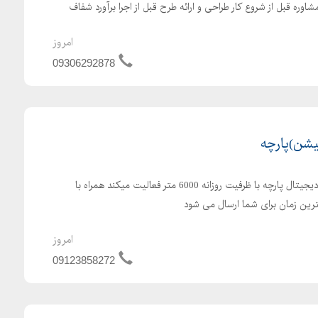
شاوره قبل از شروع کار طراحی و ارائه طرح قبل از اجرا برآورد شفاف
امروز
09306292878
یشن)پارچه
کارخانه فیکو در خصوص چاپ دیجیتال پارچه با ظرفیت روزانه 6000 متر فعالیت میکند همراه با
ین زمان برای شما ارسال می شود
امروز
09123858272