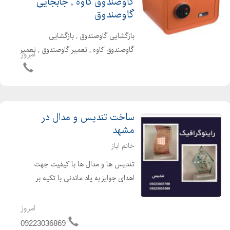
گاوصندوق کاوه , جابجایی
گاوصندوق
بازگشایی گاوصندوق , بازگشایی
گاوصندوق کاوه , تعمیر گاوصندوق , تعمیر
امروز
گاوصندوق کاوه . خرید و فروش
گاوصندوق نو و دست دوم . تعمیرات
تخصصی قفل و رمز . سفارش اینترنتی و
تلفنی . بازگشایی بدون تخریب کلیه ب...
ساخت تندیس و مدال در
مشهد
خانم ایاز
تندیس ها و مدال ها با کیفیت جهت
اهدای جوایز به یاد ماندنی با تکیه بر
تخصص طراحان ما . لطفا جهت کسب
اطلاعات بیشتر با مجموعه ما تماس
امروز
بگیرید . ارسال به تمام نقاط کشور .
09223036869