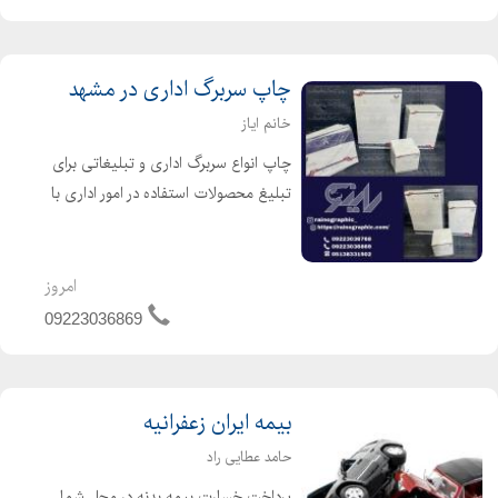
چاپ سربرگ اداری در مشهد
خانم ایاز
چاپ انواع سربرگ اداری و تبلیغاتی برای
تبلیغ محصولات استفاده در امور اداری با
کیفیت بالا و تنوع رنگ برای چاپ . لطفا
جهت کسب اطلاعات بیشتر با ما تماس
حاصل فرمایید .
امروز
09223036869
بیمه ایران زعفرانیه
حامد عطایی راد
پرداخت خسارت بیمه بدنه در محل شما