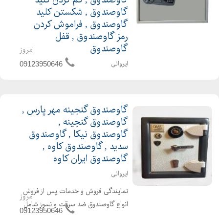
گاوصندوق , گم کردن کلید
گاوصندوق , شکستن کلید
گاوصندوق , فراموش کردن
رمز گاوصندوق , قفل
گاوصندوق
امروز
ایروانی
09123950646
خدمات تخصصی گاوصندوق نگران مفقود
شدن کلید یا فراموش کردن رمز گاوصندوق
خود نباشید زیرا تیم مجرب بازگشایی ما
گاوصندوق گنجینه مهر پارس ,
گاوصندوق گنجینه ,
بدون تخریب و سوراخ زدن،گاوصندوق
گاوصندوق نیکا , گاوصندوق
شما را باز نموده،نصب رمزهای مکانیکی و
سدید , گاوصندوق کاوه ,
دیجیتالی، تعویض قفل...
گاوصندوق ایران کاوه
ایروانی
نمایندگی فروش و خدمات پس از فروش
امروز
انواع گاوصندوق ضد سرقت و نسوز شامل
09123950646
بازگشایی . جابجایی . خرید و فروش نو و