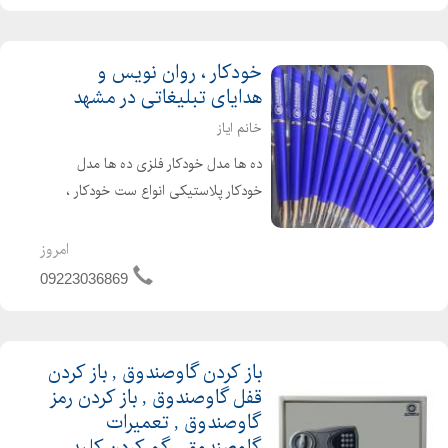
خودکار ، روان نویس و
هدایای تبلیغاتی در مشهد
خانم ایاز
ده ها مدل خودکار فلزی ده ها مدل
خودکار پلاستیکی انواع ست خودکار ،
روان نویس و خوش نویس مدیریتی
خودکار رومیزی پلکسی و پلاستیکی
امروز
خودکار رومیزی فلزی خودکار رومیزی
09223036869
مگنتی ( آهن ربایی ) انواع جعبه مقوای...
باز کردن گاوصندوق , باز کردن
قفل گاوصندوق , باز کردن رمز
گاوصندوق , تعمیرات