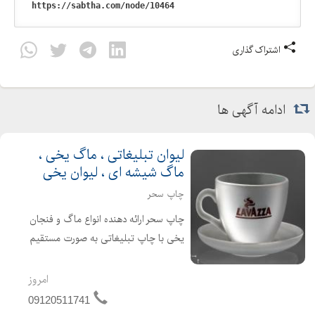
اشتراک گذاری
ادامه آگهی ها
لیوان تبلیغاتی ، ماگ یخی ،
ماگ شیشه ای ، لیوان یخی
چاپ سحر
چاپ سحر ارائه دهنده انواع ماگ و فنجان
یخی با چاپ تبلیغاتی به صورت مستقیم
و دست اول انواع فنجان نعلبکی یخی
انواع لیوان های شیشه ای و لیوان های
امروز
یخی در سایزهای مختلف انواع شات قهوه
09120511741
با چاپ اختصاصی دارا...