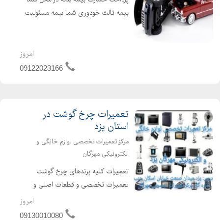
بیمه ثالث خودوری شما بیمه مسئولیت
مدیران و هیئت مدیره ساختمان بیمه
آتشسوزی منزل شما بیمه مسافرتی به
تمامی نقاط دنیا بیمه عمر و زندگی بیمه
امروز
درمان بیمه مسئولیت کارفر...
09122023166
تعمیرات چرخ گوشت در
استان یزد
مرکز تعمیرات تخصصی لوازم خانگی و
الکترونیکی مهرگان
تعمیرات کلیه برندهای چرخ گوشت
تعمیرات تخصصی و قطعات اصلی و
اورجینال تعمیر انواع برندهای چرخ گوشت
امروز
رفع خرابی چرخ گوشت با هرمشکلی که
09130010080