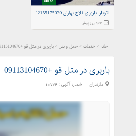
اتوبار..باربری فلاح بهاران 02155175020اتوبار شهرک ولیعصر
942 روز پیش
خانه >
خدمات
>
حمل و نقل > باربری در متل قو +09113104670
باربری در متل قو +09113104670
مازندران
شماره آگهی :
10774