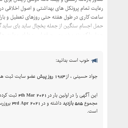
رعایت تمام پروتکل های بهداشتی و اصول اخلاقی در 
ساعت کاری در طول هفته حتی روزهای تعطیل و بارا
حمل اجسام سنگین از جمله یخچال ساید بای ساید گاو
حمل با کمربند مخصوص حرفه ایی و دارای مهارت های
خوب است بدانید:
جواد حسینی ، از
1983 روز پیش
عضو سایت ثبت ها 
این آگهی را در اولین بار در
4th Mar 2021
ثبت کرده 
مجموع
585 بازدید
داشته و در
3rd Apr 2021
بروزرس
است.