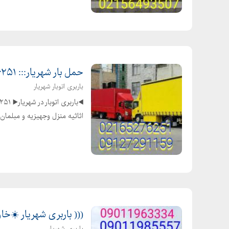
حمل بار شهریار::: ۰۲۱۶۵۲۷۶۲۵۱ ::باربری وانت بار شهرک شهریار
باربری اتوبار شهریار
اثاثیه منزل وجهیزیه و مبلمان و
((( باربری شهریار ☀️خاو
باربری شهریار