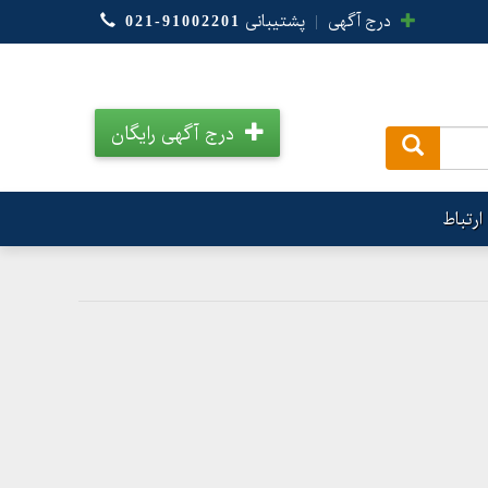
درج آگهی
|
پشتیبانی
021-91002201
درج آگهی رایگان
.
ارتباط