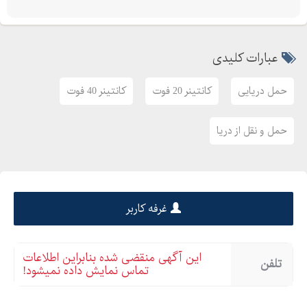
قیمت کالا برای خریدار در حالت CFR به مراتب بالاتر از FOB در خواهد
آمد . بنابراین بهتر است کالای خود را بصورت FOB خرید کنید و حمل و
عبارات کلیدی
نقل کالای خود را به ما بسپارید تا با بهترین قیمت و بهترین خدمات
شما را یاری کنیم و هزینه های شما را به حداقل برسانیم .
حمل دریایی
کانتینر 20 فوت
کانتینر 40 فوت
سایر خدمات حمل و نقل بین المللی کالاکاران : ( هوایی ، دریایی ،
زمینی )
حمل و نقل از دریا
" اعتماد به ما ، پشتوانه تجارت شما "
تارنما :
کانال تلگرام : telegram.me/Kalakaran
غرفه کاربر
این آگهی منقضی شده بنابراین اطلاعات
تلفن
تماس نمایش داده نمیشود!