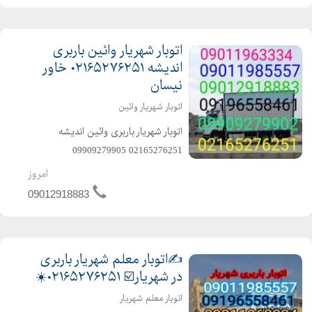
اتوبار شهریار وائین باربری
اندیشه ۰۲۱۶۵۲۷۶۲۵۱ خاور
نیسان
اتوبار شهریار وائین
️اتوبار شهریار باربری وائین اندیشه
02165276251 ️09909279905
️09909279902 ️09011985557
امروز
️09012918883 ️09011963334
09012918883
️09196558461 ️09331019104
️09127291159 ️09122085227 ️متخصص
در ...
✍️اتوبار معلم شهریار باربری
در شهریار☑️ ۰۲۱۶۵۲۷۶۲۵۱☀️
اتوبار معلم شهریار