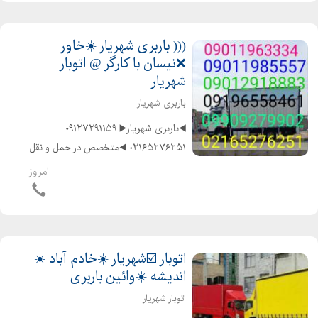
((( باربری شهریار ☀️خاور
❌نیسان با کارگر @ اتوبار
شهریار
باربری شهریار
◀️باربری شهریار▶️ ️۰۹۱۲۷۲۹۱۱۵۹
۰۲۱۶۵۲۷۶۲۵۱ ◀️متخصص در حمل و نقل
اثاثیه منزل وجهیزیه و مبلمان و شرکتها
امروز
و غیره ◀️با ماشینهای مسقف و موکت
شده و پتو دار ◀️باکادر مجرب و کارگران
ماهر و...
اتوبار ☑️شهریار ☀️خادم آباد ☀️
اندیشه ☀️وائین باربری
اتوبار شهریار