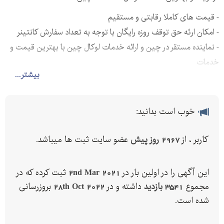
- قیمت های کاملا رقابتی و مستقیم
- امکان ارئه حق توقف روزه رایگان با توجه به تعداد سفارش کانتینر
- نماینده مستقر در چین و ارائه خدمات لوکال چین با بهترین قیمت و
خدمات
بیشتر...
- کارگزار مستقیم لاین های کشتیرانی کره جنوبی ، چین و سنگاپور
- کارگزار تخصصی خطوط کشتیرانی از کلیه بنادر چین به ایران
خوب است بدانید:
*** خرید بصورت FOB ( تحویل روی عرشه کشتی ) بهتر است یا CFR (
تحویل در بندر مقصد ) ؟؟؟
کاربر ، از
2967 روز پیش
عضو سایت ثبت ها میباشد.
از آنجائیکه بسیاری از فروشندگان چینی کالای خود را بصورت FOB و
هم بصورت CFR می فروشند ، بایستی توجه نمایید که آنها معمولا نرخ
این آگهی را در اولین بار در
2nd Mar 2021
ثبت کرده که در
حمل و نقل بالاتری را به مشتریان خود اعلام می کنند و خود را درگیر
مجموع
3541 بازدید
داشته و در
28th Oct 2022
بروزرسانی
استعلام قیمت های به روز و رقابتی نمی کنند و اغلب نرخ های
شده است.
یکسانی را که در سیستم خود ذخیره دارند ، به مشتریان خود اعلام می
کنند که معمولا بسیار بالاتر از نرخ کارگزارها می باشد . به همین دلیل