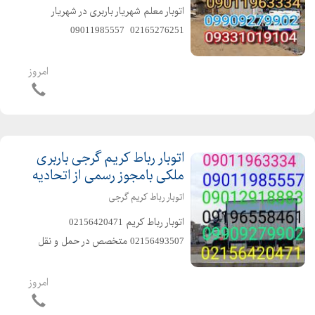
اتوبار معلم شهریار باربری در شهریار
02165276251 ️ 09011985557 ️
09196558461 وانت️ نیسان ️خاور ️سرویس
دهی به تمام نقاط شهر و حومه شهر با
امروز
ماشینهای مسقف و موکت شده و پتو دار
متخصص در ...
اتوبار رباط کریم گرجی باربری
ملکی بامجوز رسمی از اتحادیه
اتوبار رباط کریم گرجی
️اتوبار رباط کریم️ 02156420471 ️
02156493507 ️متخصص در حمل و نقل
اثاثیه منزل وجهیزیه و مبلمان و شرکتها
و غیره ️سرویس دهی به تمام نقاط کشور
امروز
️باکادر مجرب و کارگران ماهر و کار بلد و