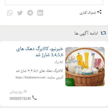
اشتراک گذاری
ادامه آگهی ها
خبرنیو، کالابرگ دهک های
3,4,5,6 شارژ شد
کالابرگ
کالابرگ دهک های ۳,۴,۵,۶ شارژ شد
آدرس سایت: https://khabarnew.com
کانال بله : https://ble.ir/khabarnew_com
اخبار فوری و لحظه ای در لحظه با خبر
20 روز پیش
شوید بهترین سایت های خبری ایران
09392573140
تیتر جدیدترین و ...