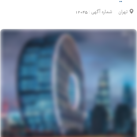
تهران
شماره آگهی :
12045