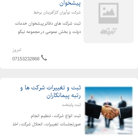
پیشخوان
شرکت نوآوران کارآفرینان برخط
ثبت شرکت های دفاتر پیشخوان خدمات
دولت و بخش عمومی در مجموعه نیکو
ثبت : نیکو ثبت با سال ها تجربه درخشان
و موفق و با دارا بودن وکلای پایه یک،
امروز
کارشناسان باتجربه، مشاورین فعال و
07153232868
نیروهای متخصص در زمینه...
ثبت و تغییرات شرکت ها و
رتبه پیمانکاران
ثبت پایتخت
ثبت انواع شرکت، تنظیم انجام
صورتجلسات تغییرات، انحلال شرکت، اخذ
دفاتر پلمپ، اخذ گواهینامه صلاحیت