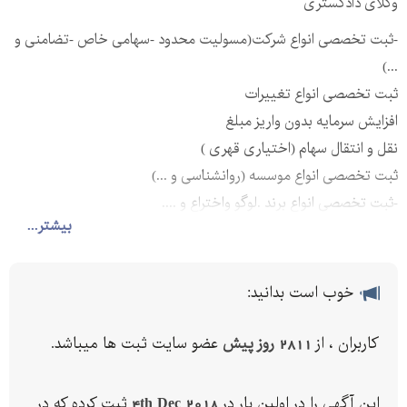
وکلای دادگستری
-ثبت تخصصی انواع شرکت(مسولیت محدود -سهامی خاص -تضامنی و
...)
ثبت تخصصی انواع تغییرات
افزایش سرمایه بدون واریز مبلغ
نقل و انتقال سهام (اختیاری قهری )
ثبت تخصصی انواع موسسه (روانشناسی و ...)
-ثبت تخصصی انواع برند .لوگو واختراع و ....
بیشتر...
-اخذ کارت بازرگانی حقیقی و حقوقی
- اخذ جواز تاسیس و بهره برداری
اخذ ISO از مراجع معتبر داخلی و خارجی از جمله آلمان
خوب است بدانید:
- اخذ استاندارد
-اخذ ارزش افزوده و گواهی ارزش افزوده
کاربران ، از
2811 روز پیش
عضو سایت ثبت ها میباشد.
-پلمپ دفاتر
----------
این آگهی را در اولین بار در
4th Dec 2018
ثبت کرده که در