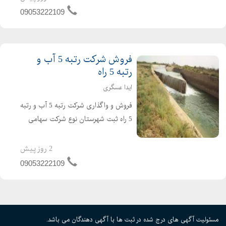
پیمانکاری آماده واگذاری با مناسب ترین
09053222109
قیمت برای کسب...
فروش شرکت رتبه 5 آب و
رتبه 5 راه
ایدا عسگری
فروش و واگذاری شرکت رتبه 5 آب و رتبه
5 راه ثبت شهرستان نوع شرکت سهامی
خاص دارای 4 سال کارتکس می باشد .
شرکت تازه صدور و تازه تاسیس است و
2 روز پیش
هیچگونه بدهی و کارکردی ندارد شرکت
09053222109
آماده واگذاری و آماده ش...
مسئولیت آگهی های درج شده در ثبت ها با آگهی دهندگان می باشد.