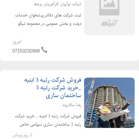
شرکت نوآوران کارآفرینان برخط
ثبت شرکت های دفاتر پیشخوان خدمات
دولت و بخش عمومی در مجموعه نیکو
ثبت : نیکو ثبت با سال ها تجربه درخشان
و موفق و با دارا بودن وکلای پایه یک،
امروز
کارشناسان باتجربه، مشاورین فعال و
07153232868
نیروهای متخصص در زمینه...
فروش شرکت رتبه 3 ابنیه
_خرید شرکت رتبه 3
ساختمان سازی
رضا سالاروند
فروش شرکت رتبه 3 ابنیه _ خرید شرکت
رتبه 3 ساختمان سازی سهامی خاص
دارای اعتبار ساجاتی و ساجاری فاقد
2 روز پیش