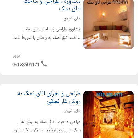
مشاوره ، طراحی و ساخت
اتاق نمک
اقای شیری
مشاوره، طراحی و ساخت اتاق نمک
ساخت اتاق نمک به راحتی با شرایط شما
(محل ساخت، میزان نقدینگی، نوع کسب
و کارتان) منطبق میگردد. کافیست بدانید
امروز
چه میخواهید و به سراغ متخصصین اتاق
09128504171
نمک بروید
طراحی و اجرای اتاق نمک به
روش غار نمکی
اقای شیری
طراحی و اجرای اتاق نمک به روش غار
نمکی و... وانیا بزرگترین مرکز ساخت اتاق