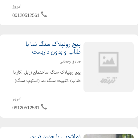
حال باعث جلوگیری از ریزش و افتادن
امروز
سنگ است.بهترین زمان پیچ ...
09120512561
پیچ رولپلاک سنگ نما با
طناب و بدون داربست
صادق رحمانی
پیچ رولپلاک سنگ ساختمان (راپل ،کار با
طناب) ،تثبیت سنگ نما (اسکوپ سنگ) .
پیچ و رولپلاک نماهای سنگی با پیچ
گالوانیزه 6 سانتی متری با پوشش
امروز
مخصوص پشت پیچ (بتونه مخصوص
09120512561
،رنگ و )و نصب سنگ های افتاده. ...
نماشویی با جدید ترین