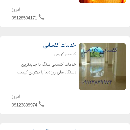
نمک در ایران ساخت اتاق نمک در تهران و
شهرستان ها با طراحی کاملا منحصر به
امروز
فرد، ما فضای شما را تبدیل به یک غار
09128504171
نمک در ک...
خدمات کفسابی
کفسابی کریمی
خدمات کفسابی سنگ با جدیدترین
دستگاه های روز دنیا با بهترین کیفیت
ممکن و مناسب ترین قیمت با نمونه کار
رایگان کفسابی و سنگسابی کریمی با
سابقه ی درخشان بیش از 20 سال کار در
امروز
امر ساب زدن سنگ آماده ا...
09123839974