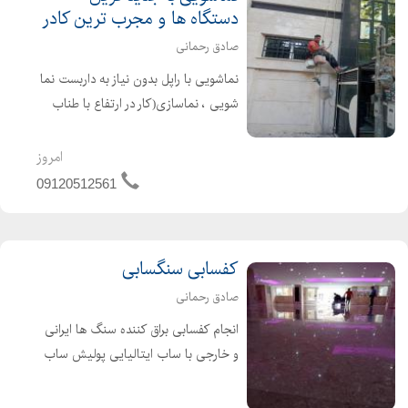
دستگاه ها و مجرب ترین کادر
صادق رحمانی
نماشویی با راپل بدون نیاز به داربست نما
شویی ، نماسازی(کار در ارتفاع با طناب
بدون داربست به روش راپل) شستشوی
نمای ساختمان بدون داربست یکی از
امروز
روش های ارائه خدمات نماشویی و
09120512561
شستشوی نما می باشد ....
کفسابی سنگسابی
صادق رحمانی
انجام کفسابی براق کننده سنگ ها ایرانی
و خارجی با ساب ایتالیایی پولیش ساب
رزین ساب بالقمه های ایتالیایی گرانیت
دهبید بتن لاشه سنگ مرمریت هرسین