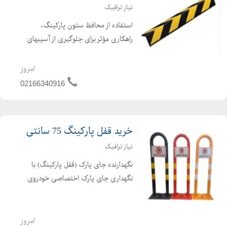
نیاز ترافیک
استفاده از محافظ ستون پارکینگ،
راهکاری مؤثر برای جلوگیری از آسیبهای
ناشی از برخورد خودروها به ستونها در
پارکینگهای طبقاتی است. این محافظها به
امروز
طور ویژه برای نصب در کنجهای ستون
02166340916
طراحی شدهاند و م...
خرید قفل پارکینگ 75 سانتی
نیاز ترافیک
نگهدارنده جای پارک (قفل پارکینگ) با
نگهداری جای پارک اختصاصی خودروی
شما خیال شما را از عدم پارک خودروهای
دیگر در این محل آسوده می کند و از
استرس و تنش روزانه شما جلوگیری می
امروز