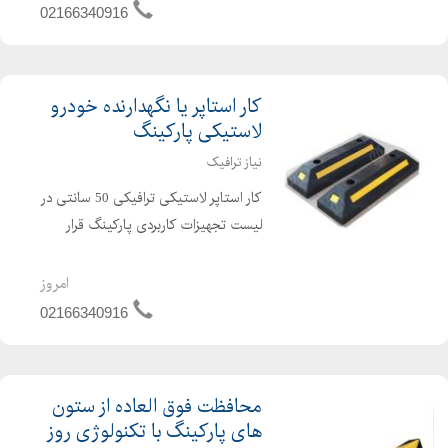
خاص جهت تعیین مرز مسیرهای تردد
02166340916
وسایل نقلیه از یکدیگر است. ای...
کار استاپر یا نگهدارنده خودرو
لاستیکی پارکینگ
نیاز ترافیک
کار استاپر لاستیکی ترافیکی 50 سانتی در
لیست تجهیزات کاربردی پارکینگ قرار
گرفته شده است. این محصول لاستیکی
دارای ابعاد 50*10 سانتی متر است که به
امروز
راحتی جابجا می شود. کار استاپر 50
02166340916
سانتی به شکل مستط...
محافظت فوق العاده از ستون
های پارکینگ با تکنولوژی روز