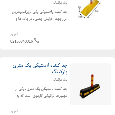
نیاز ترافیک
جداکننده پلاستیکی یکی از پرکاربردترین
ابزار جهت افزایش ایمنی، در جاده ها و
خیابان های پرتردد است. این محصول
کیفیت و استحکام بالایی دارد که جهت
امروز
جداسازی و تعیین مسیر تردد اتومبیل ها
02166340916
در خیابان ها، پار...
جداکننده لاستیکی یک متری
پارکینگ
نیاز ترافیک
جداکننده لاستیکی یک متری، یکی از
تجهیزات ترافیکی کاربردی است که به
واسطه ساختار منحصربفرد، قابلیت های
خاصی دارد. جداکننده لاستیکی محصولی
امروز