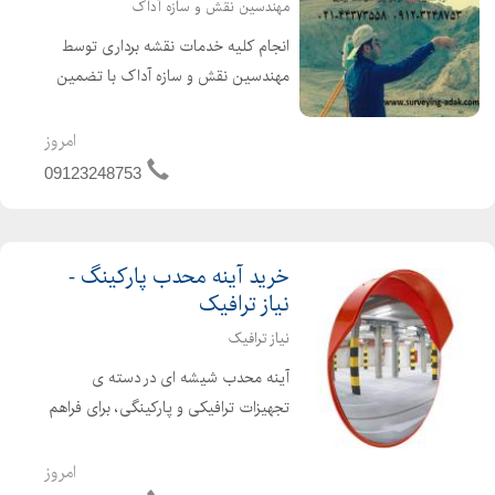
مهندسین نقش و سازه آداک
انجام کلیه خدمات نقشه برداری توسط
مهندسین نقش و سازه آداک با تضمین
کمترین قیمت، بالاترین دقت و بهترین
کیفیت کار را تحویل می دهیم. ارائه
امروز
مشاوره رایگان در کلیه زمینه های نقشه
09123248753
برداری انجام خدم...
خرید آینه محدب پارکینگ -
نیاز ترافیک
نیاز ترافیک
آینه محدب شیشه ای در دسته ی
تجهیزات ترافیکی و پارکینگی، برای فراهم
نمودن دید افراد در پیچ ها، تقاطع ها،
پارکینگ ها و جاهایی که از دید رانندگان
امروز