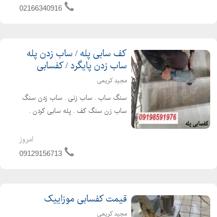
کند. برای حراست از جای...
02166340916
کف سابی پله / ساب زدن پله
ساب زدن پایگرد / کفسابی
مجید کریمی
سنگ ساب . ساب زنی . ساب زدن سنگ
ساب زن سنگ کف . پله سابی کردن .
کف سابی پارکینگ
امروز
09129156713
قیمت کفسابی موزاییک
مجید کریمی