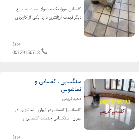
کفسابی موزاییک معمولا نسبت به انواع
دیگر قیمت ارزانتری دارد. یکی از کاربردی
ترین کفسابی های موزاییک برای زمانی
است که قصد کندن چسب زیر موکت را
دارید بهترین قیمت را از ما بخواهید
امروز
09129156713
سنگسابی ، کفسابی و
نماشویی
مجید کریمی
کفسابی | کفسابی در تهران | نماشویی در
تهران | سنگسابی خدمات کفسابی و
سنگسابی کریمی برای انواع کف ها اعم از
: سنگ مرمر ، سنگ گرانیت ، سنگ گوهره
امروز