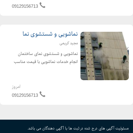
، سنگ دهبید ، کفسابی سرامیک ، بتن و
09129156713
غیره انجام می شود
نماشویی و شستشوی نما
مجید کریمی
نماشویی و شستشوی نمای ساختمان
انجام خدمات نماشویی با قیمت مناسب
و کادر مجرب نماشویی بدون نیاز به
داربست
امروز
09129156713
مسئولیت آگهی های درج شده در ثبت ها با آگهی دهندگان می باشد.