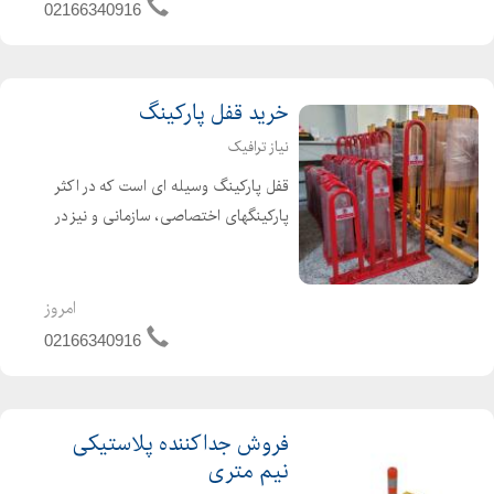
پنهان می ماند تولید می شود، تا امکان
02166340916
بروز حوادث جاده ا...
خرید قفل پارکینگ
نیاز ترافیک
قفل پارکینگ وسیله ای است که در اکثر
پارکینگهای اختصاصی، سازمانی و نیز در
کارخانه ها، بیمارستانهه، ارگانها و
سازمانهای دولتی و قابل استفاده بوده و
این امکان را فراهم می آورد که دیگر کسی
امروز
در محل اختص...
02166340916
فروش جداکننده پلاستیکی
نیم متری