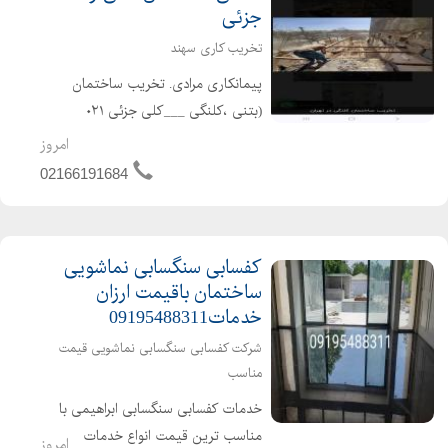
جزئی
تخریب کاری سهند
پیمانکاری مرادی. تخریب ساختمان
(بتنی ،کلنگی ___کلی جزئی ۰۲۱
۶۶۱۹۱۶۸۴__۰۲۲۴۴۲۹۷۸۸۹ خریدار
امروز
ضایعات ،خاکبرداری ،گودبرداری با انواع
02166191684
بیل مکانیکی ،بابکت.. باکارگران مجرب ،
خوش اخلاق ،حرفه ای...
کفسابی سنگسابی نماشویی
ساختمان باقیمت ارزان
خدمات09195488311
شرکت کفسابی سنگسابی نماشویی قیمت
مناسب
خدمات کفسابی سنگسابی ابراهیمی با
مناسب ترین قیمت انواع خدمات
امروز