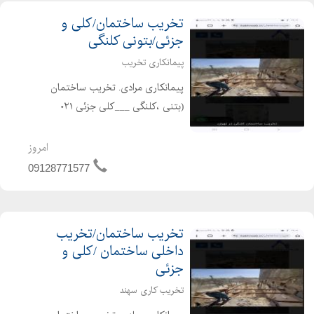
تخریب ساختمان/کلی و
جزئی/بتونی کلنگی
پیمانکاری تخریب
پیمانکاری مرادی. تخریب ساختمان
(بتنی ،کلنگی ___کلی جزئی ۰۲۱
۶۶۱۹۱۶۸۴__۰۲۲۴۴۲۹۷۸۸۹ خریدار
ضایعات ،خاکبرداری ،گودبرداری با انواع
امروز
بیل مکانیکی ،بابکت.. باکارگران مجرب ،
09128771577
خوش اخلاق ،حرفه ای...
تخریب ساختمان/تخریب
داخلی ساختمان /کلی و
جزئی
تخریب کاری سهند