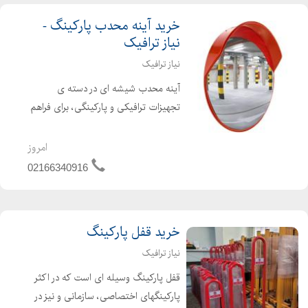
خرید آینه محدب پارکینگ -
نیاز ترافیک
نیاز ترافیک
آینه محدب شیشه ای در دسته ی
تجهیزات ترافیکی و پارکینگی، برای فراهم
نمودن دید افراد در پیچ ها، تقاطع ها،
پارکینگ ها و جاهایی که از دید رانندگان
امروز
پنهان می ماند تولید می شود، تا امکان
02166340916
بروز حوادث جاده ا...
خرید قفل پارکینگ
نیاز ترافیک
قفل پارکینگ وسیله ای است که در اکثر
پارکینگهای اختصاصی، سازمانی و نیز در