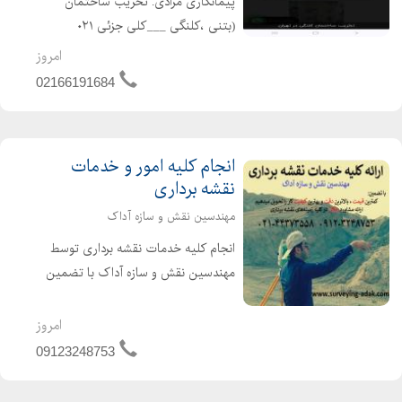
پیمانکاری مرادی. تخریب ساختمان
(بتنی ،کلنگی ___کلی جزئی ۰۲۱
۶۶۱۹۱۶۸۴__۰۲۲۴۴۲۹۷۸۸۹ خریدار
امروز
ضایعات ،خاکبرداری ،گودبرداری با انواع
02166191684
بیل مکانیکی ،بابکت.. باکارگران مجرب ،
خوش اخلاق ،حرفه ای...
انجام کلیه امور و خدمات
نقشه برداری
مهندسین نقش و سازه آداک
انجام کلیه خدمات نقشه برداری توسط
مهندسین نقش و سازه آداک با تضمین
کمترین قیمت، بالاترین دقت و بهترین
کیفیت کار را تحویل می دهیم. ارائه
امروز
مشاوره رایگان در کلیه زمینه های نقشه
09123248753
برداری انجام خدم...