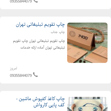
09355844079
آب را داشته و به راحتی می ...
چاپ تقویم تبلیغاتی تهران
چاپ جناب
چاپ تقویم تبلیغاتی تهران چاپ تقویم
تبلیغاتی تهران آماده ارائه خدمات
مختلف خود به آموزشگاه ها، فروشگاه ها،
رستوران ها، بانک ها، نمایشگاه ها، صنف
پوشاک و بسیاری از مراکز دیگر که به
امروز
تقویم های تبلیغات...
09355844079
چاپ کاغذ کفپوش ماشین -
کف پایی کارواش