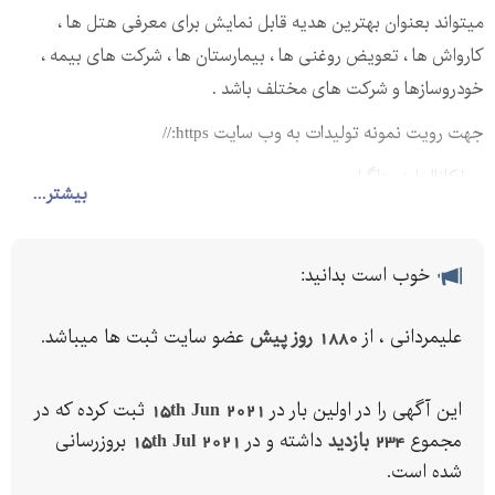
میتواند بعنوان بهترین هدیه قابل نمایش برای معرفی هتل ها ،
کارواش ها ، تعویض روغنی ها ، بیمارستان ها ، شرکت های بیمه ،
خودروسازها و شرکت های مختلف باشد .
جهت رویت نمونه تولیدات به وب سایت https://
و یا کانال اینستاگرام
بیشتر...
https://instagram.com/Nemooneh.print
برای تعرفه درخواست به کانال تلگرام پیام بفرستید
خوب است بدانید:
https://t.me/nemooneh
تلفن ثابت :
علیمردانی ، از
1880 روز پیش
عضو سایت ثبت ها میباشد.
این آگهی را در اولین بار در
15th Jun 2021
ثبت کرده که در
تلفن همراه :
مجموع
234 بازدید
داشته و در
15th Jul 2021
بروزرسانی
آدرس : تهران - تقاطع جمهوری و ولیعصر - جنب فروشگاه رفاه - پلاک
شده است.