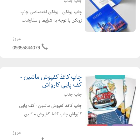
چاپ جناب
چاپ زونكن - زونکن اختصاصی چاپ
زونکن با توجه به شرایط و سفارشات
مشتری در ابعاد و اندازه های مختلف و
متریال های گوناگون صورت می گیرد.
امروز
چاپ زونکن اختصاصی این امکان را به
09355844079
مشتری می دهد تا زونکن در رن...
چاپ کاغذ کفپوش ماشین -
کف پایی کارواش
چاپ جناب
چاپ کاغذ کفپوش ماشین - کف پایی
کارواش چاپ کاغذ کفپوش ماشین
معمولاً بر روی کاغذهای تحریر و کرافت
صورت می گیرد؛ زیرا این کاغذها علاوه بر
امروز
چاپ پذیری مناسب قابلیت جذب بالای