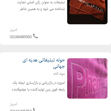
تبلیغات به عنوان رکن اصلی تجارت
شناخته می شود و به همین خاطر
بسیاری از تولید کنندگان و فروشندگان
نیمی از در آمد خود را صرف این مسئله
می نمایند. در بازاری که رقابت بسیار
امروز
فشرده است و محصولات به لحاظ ...
02166485950
حوله تبلیغاتی هدیه ای
جهانی
حوله آلاله
امروزه در بازاریابی و بازارسازی ایجاد یک
رابطه قوی بین تولیدکننده یا عرضهکننده
باهدف که همان مشتریان و خریداران
هستند نکتهای بسیار مهم است. مشتریان
امروز
و خریداران با توجه به رقابتهای نزدیک