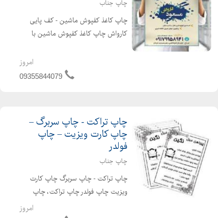
چاپ جناب
چاپ کاغذ کفپوش ماشین - کف پایی
کارواش چاپ کاغذ کفپوش ماشین با
استفاده از کاغذهای تحریر و کرافت انجام
می شود؛ زیرا این کاغذها جاذب آب بوده
امروز
و می توانند تا مدت طولانی سطح داخلی
09355844079
ماشین را تمیز نگه د...
چاپ تراکت - چاپ سربرگ –
چاپ کارت ویزیت – چاپ
فولدر
چاپ جناب
چاپ تراکت - چاپ سربرگ چاپ کارت
ویزیت چاپ فولدر چاپ تراکت، چاپ
سربرگ، چاپ کارت ویزیت و همچنین
امروز
چاپ فولدر توسط مجموعه های کاملا