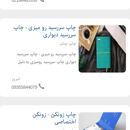
02166485950
میان شرکت...
چاپ سررسيد رو ميزی - چاپ
سررسید دیواری
چاپ جناب
چاپ سررسيد رو ميزی - چاپ سررسید
دیواری چاپ سررسید رومیزی به دلیل
موارد استفاده متعدد آن توسط شرکت ها،
اداره جات، مغازه ها، فروشگاه ها و
امروز
همچنین در منازل بیشتر مورد توجه قرار
09355844079
می گیرد. به همین سبب ا...
چاپ زونكن - زونکن
اختصاصی