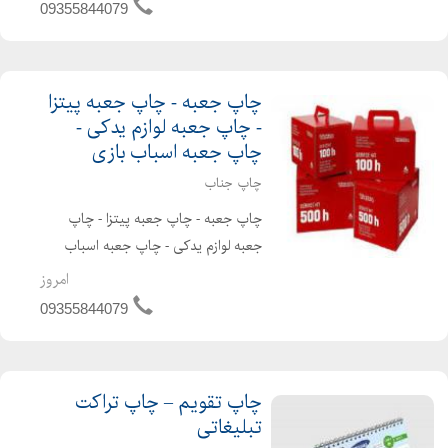
09355844079
حرفه ای در این حوزه انجام می شود. قبل
از اقدام به سفارش برای چا...
چاپ جعبه - چاپ جعبه پیتزا
- چاپ جعبه لوازم یدکی -
چاپ جعبه اسباب بازی
چاپ جناب
چاپ جعبه - چاپ جعبه پیتزا - چاپ
جعبه لوازم یدکی - چاپ جعبه اسباب
بازی چاپ جعبه با استفاده از کاغذهای
امروز
پشت طوسی، کاغذ های لمینت و با توجه
09355844079
به حجم و ابعاد محصولات مورد استفاده
به صورت سه لایه، پنج لای...
چاپ تقویم – چاپ تراکت
تبلیغاتی