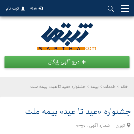
ورود
ثبت نام
درج آگهی رایگان
خانه >
خدمات
>
بیمه > جشنواره «عید تا عید» بیمه ملت
جشنواره «عید تا عید» بیمه ملت
تهران
شماره آگهی :
7356